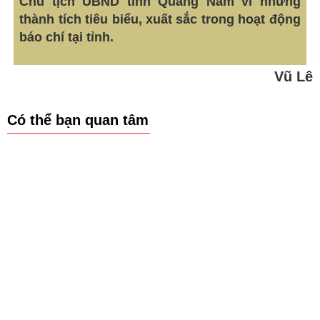
Chủ tịch UBND tỉnh Quảng Nam vì những
thành tích tiêu biểu, xuất sắc trong hoạt động
báo chí tại tỉnh.
Vũ Lê
Có thể bạn quan tâm