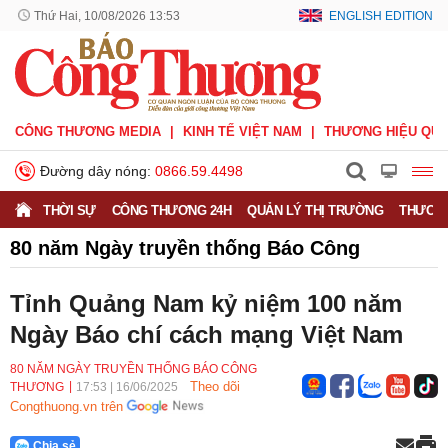
Thứ Hai, 10/08/2026 13:53
ENGLISH EDITION
CÔNG THƯƠNG MEDIA
KINH TẾ VIỆT NAM
THƯƠNG HIỆU QUỐ
Đường dây nóng:
0866.59.4498
THỜI SỰ
CÔNG THƯƠNG 24H
QUẢN LÝ THỊ TRƯỜNG
THƯƠNG
80 năm Ngày truyền thống Báo Công
Thương
Tỉnh Quảng Nam kỷ niệm 100 năm
Ngày Báo chí cách mạng Việt Nam
80 NĂM NGÀY TRUYỀN THỐNG BÁO CÔNG
Theo dõi
THƯƠNG
17:53
|
16/06/2025
Congthuong.vn trên
Chia sẻ