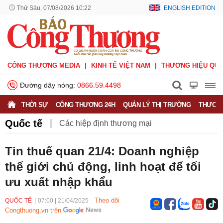
Thứ Sáu, 07/08/2026 10:22
ENGLISH EDITION
CÔNG THƯƠNG MEDIA
KINH TẾ VIỆT NAM
THƯƠNG HIỆU QUỐ
Đường dây nóng:
0866.59.4498
THỜI SỰ
CÔNG THƯƠNG 24H
QUẢN LÝ THỊ TRƯỜNG
THƯƠNG
Quốc tế
Các hiệp định thương mại
Hiệp định CPTPP
Hiệp định EVFTA
Tin thuế quan 21/4: Doanh nghiệp
thế giới chủ động, linh hoạt để tối
Hiệp định UKVFTA
Thông tin thương vụ
Quốc tế
ưu xuất nhập khẩu
Theo dõi
QUỐC TẾ
07:00
|
21/04/2025
Congthuong.vn trên