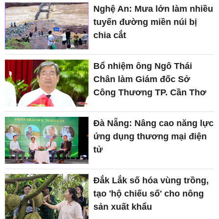
Nghệ An: Mưa lớn làm nhiều
tuyến đường miền núi bị
chia cắt
Bổ nhiệm ông Ngô Thái
Chân làm Giám đốc Sở
Công Thương TP. Cần Thơ
Đà Nẵng: Nâng cao năng lực
ứng dụng thương mại điện
tử
Đắk Lắk số hóa vùng trồng,
tạo 'hộ chiếu số' cho nông
sản xuất khẩu