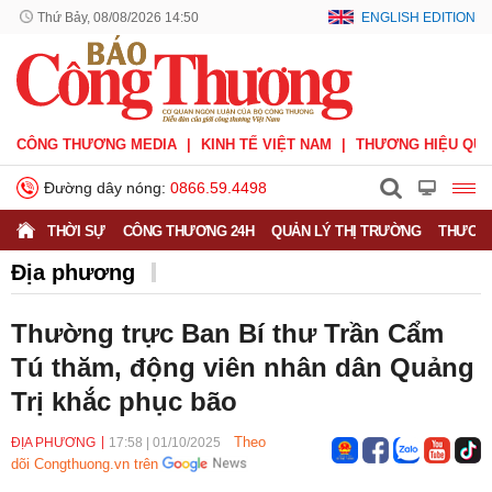
Thứ Bảy, 08/08/2026 14:50
ENGLISH EDITION
CÔNG THƯƠNG MEDIA
KINH TẾ VIỆT NAM
THƯƠNG HIỆU QUỐ
Đường dây nóng:
0866.59.4498
THỜI SỰ
CÔNG THƯƠNG 24H
QUẢN LÝ THỊ TRƯỜNG
THƯƠNG
Địa phương
Thường trực Ban Bí thư Trần Cẩm
Tú thăm, động viên nhân dân Quảng
Trị khắc phục bão
Theo
ĐỊA PHƯƠNG
17:58
|
01/10/2025
dõi Congthuong.vn trên