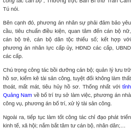
công tác cán bộ”
, Thường trực Ban Bí thư Trần Cẩm
Tú nói.
Bên cạnh đó, phương án nhân sự phải đảm bảo yêu
cầu, tiêu chuẩn điều kiện, quan tâm đến cán bộ nữ,
cán bộ trẻ, cán bộ dân tộc thiểu số; kết hợp với
phương án nhân lực cấp ủy, HĐND các cấp, UBND
các cấp.
Chú trọng công tác bồi dưỡng cán bộ; quản lý lưu trữ
hồ sơ, kiểm kê tài sản công, tuyệt đối không làm thất
thoát, mất mát, tiêu hủy hồ sơ. Thống nhất với
tỉnh
Quảng Nam
về bố trí trụ sở làm việc, phương án nhà
công vụ, phương án bố trí, xử lý tài sản công.
Ngoài ra, tiếp tục làm tốt công tác chỉ đạo phát triển
kinh tế, xã hội; nắm bắt tâm tư cán bộ, nhân dân;…