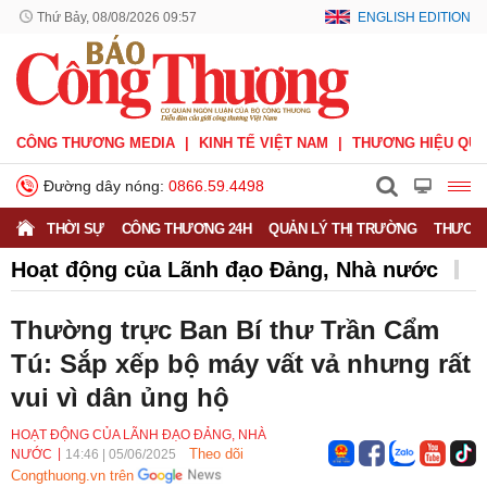
Thứ Bảy, 08/08/2026 09:57
ENGLISH EDITION
CÔNG THƯƠNG MEDIA
KINH TẾ VIỆT NAM
THƯƠNG HIỆU QUỐ
Đường dây nóng:
0866.59.4498
THỜI SỰ
CÔNG THƯƠNG 24H
QUẢN LÝ THỊ TRƯỜNG
THƯƠNG
Hoạt động của Lãnh đạo Đảng, Nhà nước
Trong nước
Diễn đàn
Thường trực Ban Bí thư Trần Cẩm
Hoạt động của Lãnh đạo Đảng, Nhà nước
Tú: Sắp xếp bộ máy vất vả nhưng rất
vui vì dân ủng hộ
Bầu cử Quốc hội Khoá XVI
HOẠT ĐỘNG CỦA LÃNH ĐẠO ĐẢNG, NHÀ
Theo dõi
NƯỚC
14:46
|
05/06/2025
Congthuong.vn trên