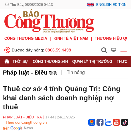
Thứ Bảy, 08/08/2026 04:13
ENGLISH EDITION
CÔNG THƯƠNG MEDIA
KINH TẾ VIỆT NAM
THƯƠNG HIỆU QUỐ
Đường dây nóng:
0866.59.4498
THỜI SỰ
CÔNG THƯƠNG 24H
QUẢN LÝ THỊ TRƯỜNG
THƯƠNG
Pháp luật - Điều tra
Tin nóng
Thuế cơ sở 4 tỉnh Quảng Trị: Công
khai danh sách doanh nghiệp nợ
thuế
PHÁP LUẬT - ĐIỀU TRA
17:44
|
24/11/2025
Theo dõi Congthuong.vn
trên