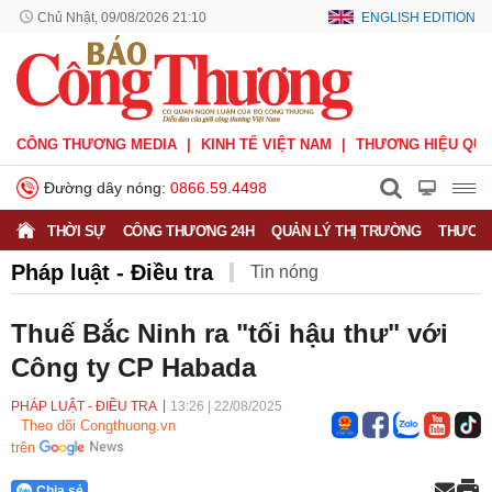
Chủ Nhật, 09/08/2026 21:10
ENGLISH EDITION
CÔNG THƯƠNG MEDIA
KINH TẾ VIỆT NAM
THƯƠNG HIỆU QUỐ
Đường dây nóng:
0866.59.4498
THỜI SỰ
CÔNG THƯƠNG 24H
QUẢN LÝ THỊ TRƯỜNG
THƯƠNG
Pháp luật - Điều tra
Tin nóng
Thuế Bắc Ninh ra "tối hậu thư" với
Công ty CP Habada
PHÁP LUẬT - ĐIỀU TRA
13:26
|
22/08/2025
Theo dõi Congthuong.vn
trên
Chia sẻ