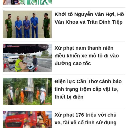
Khởi tố Nguyễn Văn Hợi, Hồ
Văn Khoa và Trần Đình Tiệp
Xử phạt nam thanh niên
điều khiển xe mô tô đi vào
đường cao tốc
Điện lực Cần Thơ cảnh báo
tình trạng trộm cắp vật tư,
thiết bị điện
Xử phạt 176 triệu với chủ
xe, tài xế cố tình sử dụng