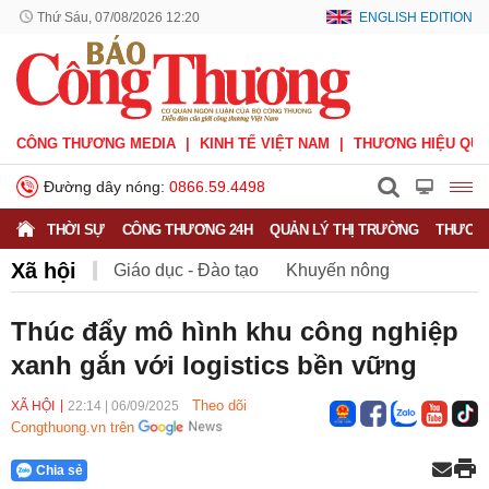
Thứ Sáu, 07/08/2026 12:20
ENGLISH EDITION
CÔNG THƯƠNG MEDIA
KINH TẾ VIỆT NAM
THƯƠNG HIỆU QUỐ
Đường dây nóng:
0866.59.4498
THỜI SỰ
CÔNG THƯƠNG 24H
QUẢN LÝ THỊ TRƯỜNG
THƯƠNG
Xã hội
Giáo dục - Đào tạo
Khuyến nông
Môi trường
Nông nghiệp - nông thôn
Thúc đẩy mô hình khu công nghiệp
xanh gắn với logistics bền vững
Phát triển bền vững
Sức khỏe
Việc làm
Theo dõi
XÃ HỘI
22:14
|
06/09/2025
Congthuong.vn trên
Chia sẻ