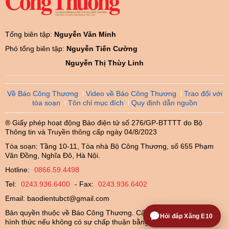
Tổng biên tập:
Nguyễn Văn Minh
Phó tổng biên tập:
Nguyễn Tiến Cường
Nguyễn Thị Thùy Linh
Về Báo Công Thương
Video về Báo Công Thương
Trao đổi với
tòa soạn
Tôn chỉ mục đích
Quy định dẫn nguồn
® Giấy phép hoạt động Báo điện tử số 276/GP-BTTTT do Bộ
Thông tin và Truyền thông cấp ngày 04/8/2023
Tòa soạn: Tầng 10-11, Tòa nhà Bộ Công Thương, số 655 Phạm
Văn Đồng, Nghĩa Đô, Hà Nội.
Hotline:
0866.59.4498
Tel:
0243.936.6400
- Fax:
0243.936.6402
Email:
baodientubct@gmail.com
Bản quyền thuộc về Báo Công Thương. Cấm sao chép dưới mọi
Hỏi đáp Xăng E10
hình thức nếu không có sự chấp thuận bằng văn bản.