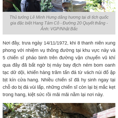
Thủ tướng Lê Minh Hưng dâng hương tại di tích quốc
gia đặc biệt Hang Tám Cô - Đường 20 Quyết thắng -
Ảnh: VGP/Nhật Bắc
Nơi đây, trưa ngày 14/11/1972, khi 8 thanh niên xung
phong với nhiệm vụ thông đường tại khu vực này và
5 chiến sĩ pháo binh trên đường vận chuyển vũ khí
qua đây đã bất ngờ bị máy bay địch ném bom oanh
tạc dữ dội, khiến hàng trăm tấn đá từ vách núi đổ ập
bịt kín cửa hang. Nhiều chiến sĩ đã hy sinh ngay tại
chỗ do bị đá vùi lấp, những chiến sĩ còn lại bị mắc kẹt
trong hang, kiệt sức rồi mãi mãi nằm lại nơi này.