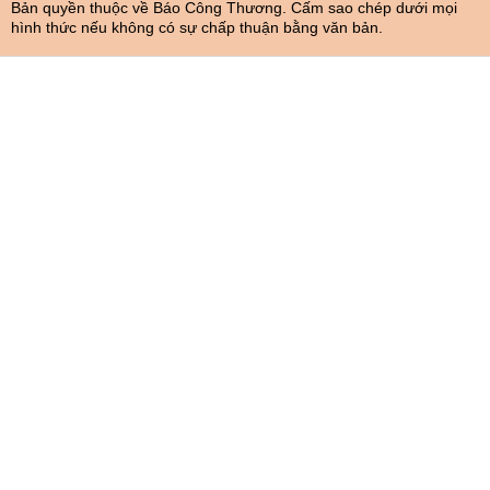
Bản quyền thuộc về Báo Công Thương. Cấm sao chép dưới mọi
hình thức nếu không có sự chấp thuận bằng văn bản.