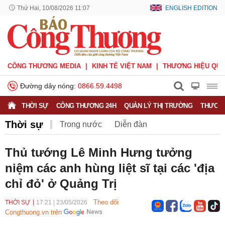
Thứ Hai, 10/08/2026 11:07
ENGLISH EDITION
CÔNG THƯƠNG MEDIA
KINH TẾ VIỆT NAM
THƯƠNG HIỆU QUỐ
Đường dây nóng:
0866.59.4498
THỜI SỰ
CÔNG THƯƠNG 24H
QUẢN LÝ THỊ TRƯỜNG
THƯƠNG
Thời sự
Trong nước
Diễn đàn
Hoạt động của Lãnh đạo Đảng, Nhà nước
Thủ tướng Lê Minh Hưng tưởng
niệm các anh hùng liệt sĩ tại các 'địa
Bầu cử Quốc hội Khoá XVI
chỉ đỏ' ở Quảng Trị
Theo dõi
THỜI SỰ
17:21
|
23/05/2026
Congthuong.vn trên