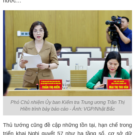
nước…
Phó Chủ nhiệm Ủy ban Kiểm tra Trung ương Trần Thị
Hiền trình bày báo cáo - Ảnh: VGP/Nhật Bắc
Thủ tướng cũng đề cập những tồn tại, hạn chế trong
triển khai Nghị quyết 57 như hạ tầng số, cơ sở dữ