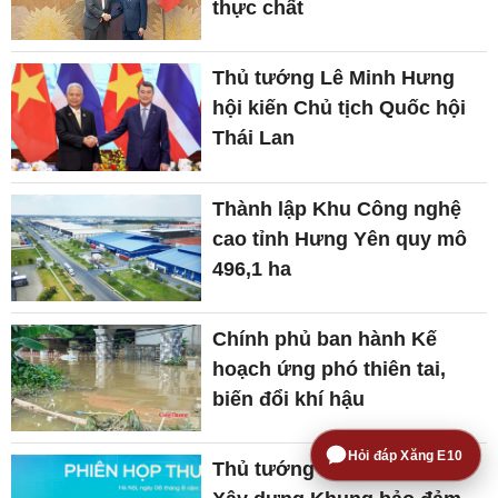
thực chất
Thủ tướng Lê Minh Hưng
hội kiến Chủ tịch Quốc hội
Thái Lan
Thành lập Khu Công nghệ
cao tỉnh Hưng Yên quy mô
496,1 ha
Chính phủ ban hành Kế
hoạch ứng phó thiên tai,
biến đổi khí hậu
Hỏi đáp Xăng E10
Thủ tướng Lê Minh Hưng: