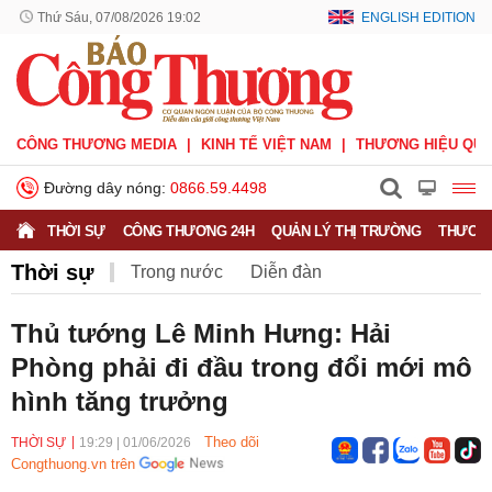
Thứ Sáu, 07/08/2026 19:02
ENGLISH EDITION
CÔNG THƯƠNG MEDIA
KINH TẾ VIỆT NAM
THƯƠNG HIỆU QUỐ
Đường dây nóng:
0866.59.4498
THỜI SỰ
CÔNG THƯƠNG 24H
QUẢN LÝ THỊ TRƯỜNG
THƯƠNG
Thời sự
Trong nước
Diễn đàn
Hoạt động của Lãnh đạo Đảng, Nhà nước
Thủ tướng Lê Minh Hưng: Hải
Phòng phải đi đầu trong đổi mới mô
Bầu cử Quốc hội Khoá XVI
hình tăng trưởng
Theo dõi
THỜI SỰ
19:29
|
01/06/2026
Congthuong.vn trên