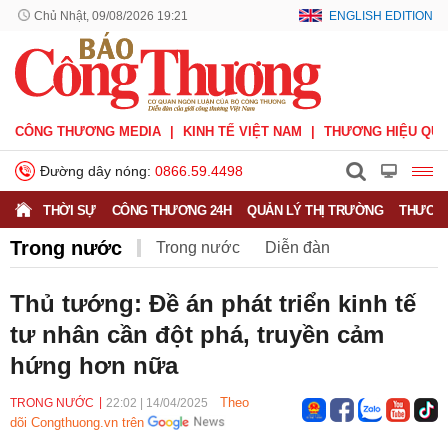
Chủ Nhật, 09/08/2026 19:21
ENGLISH EDITION
CÔNG THƯƠNG MEDIA
KINH TẾ VIỆT NAM
THƯƠNG HIỆU QUỐ
Đường dây nóng:
0866.59.4498
THỜI SỰ
CÔNG THƯƠNG 24H
QUẢN LÝ THỊ TRƯỜNG
THƯƠNG
Trong nước
Trong nước
Diễn đàn
Hoạt động của Lãnh đạo Đảng, Nhà nước
Thủ tướng: Đề án phát triển kinh tế
tư nhân cần đột phá, truyền cảm
Bầu cử Quốc hội Khoá XVI
hứng hơn nữa
Theo
TRONG NƯỚC
22:02
|
14/04/2025
dõi Congthuong.vn trên