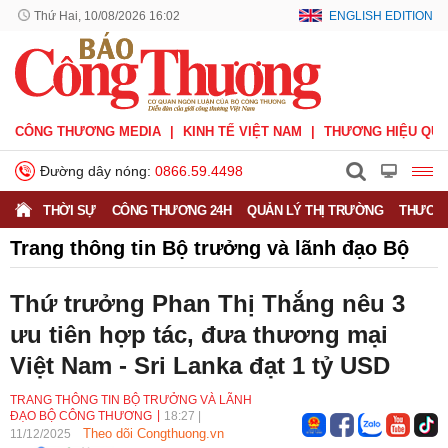
Thứ Hai, 10/08/2026 16:02
ENGLISH EDITION
CÔNG THƯƠNG MEDIA
KINH TẾ VIỆT NAM
THƯƠNG HIỆU QUỐ
Đường dây nóng:
0866.59.4498
THỜI SỰ
CÔNG THƯƠNG 24H
QUẢN LÝ THỊ TRƯỜNG
THƯƠNG
Trang thông tin Bộ trưởng và lãnh đạo Bộ
Công Thương
Thứ trưởng Phan Thị Thắng nêu 3
ưu tiên hợp tác, đưa thương mại
Việt Nam - Sri Lanka đạt 1 tỷ USD
TRANG THÔNG TIN BỘ TRƯỞNG VÀ LÃNH
ĐẠO BỘ CÔNG THƯƠNG
18:27
|
Theo dõi Congthuong.vn
11/12/2025