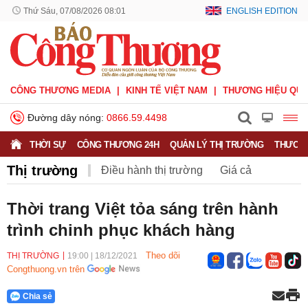
Thứ Sáu, 07/08/2026 08:01
ENGLISH EDITION
CÔNG THƯƠNG MEDIA
KINH TẾ VIỆT NAM
THƯƠNG HIỆU QUỐ
Đường dây nóng:
0866.59.4498
THỜI SỰ
CÔNG THƯƠNG 24H
QUẢN LÝ THỊ TRƯỜNG
THƯƠNG
Thị trường
Điều hành thị trường
Giá cả
Hàng hóa
Nông sản
Thị trường miền núi
Thời trang Việt tỏa sáng trên hành
trình chinh phục khách hàng
Theo dõi
THỊ TRƯỜNG
19:00
|
18/12/2021
Congthuong.vn trên
Chia sẻ