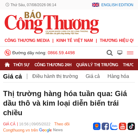
Thứ Sáu, 07/08/2026 06:14
ENGLISH EDITION
CÔNG THƯƠNG MEDIA
KINH TẾ VIỆT NAM
THƯƠNG HIỆU QUỐ
Đường dây nóng:
0866.59.4498
THỜI SỰ
CÔNG THƯƠNG 24H
QUẢN LÝ THỊ TRƯỜNG
THƯƠNG
Giá cả
Điều hành thị trường
Giá cả
Hàng hóa
Nông sản
Thị trường miền núi
Thị trường hàng hóa tuần qua: Giá
dầu thô và kim loại diễn biến trái
chiều
Theo dõi
GIÁ CẢ
16:56
|
09/05/2022
Congthuong.vn trên