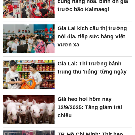
cung hàng hoá, bình ổn giá
trước bão Kalmaegi
Gia Lai kích cầu thị trường
nội địa, tiếp sức hàng Việt
vươn xa
Gia Lai: Thị trường bánh
trung thu 'nóng' từng ngày
Giá heo hơi hôm nay
12/9/2025: Tăng giảm trái
chiều
TP. Hồ Chí Minh: Thịt heo