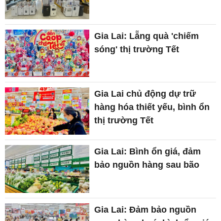
Gia Lai: Lẵng quà 'chiếm
sóng' thị trường Tết
Gia Lai chủ động dự trữ
hàng hóa thiết yếu, bình ổn
thị trường Tết
Gia Lai: Bình ổn giá, đảm
bảo nguồn hàng sau bão
Gia Lai: Đảm bảo nguồn