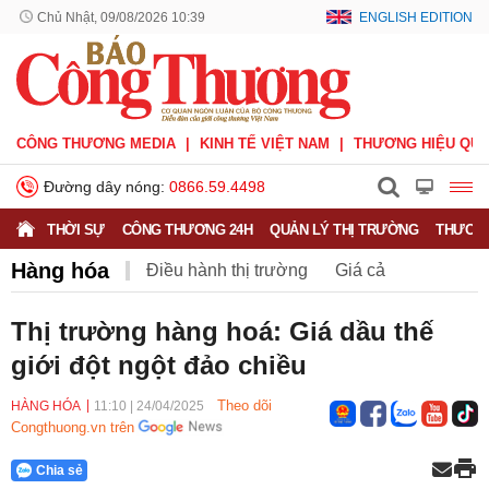
Chủ Nhật, 09/08/2026 10:39
ENGLISH EDITION
CÔNG THƯƠNG MEDIA
KINH TẾ VIỆT NAM
THƯƠNG HIỆU QUỐ
Đường dây nóng:
0866.59.4498
THỜI SỰ
CÔNG THƯƠNG 24H
QUẢN LÝ THỊ TRƯỜNG
THƯƠNG
Hàng hóa
Điều hành thị trường
Giá cả
Hàng hóa
Nông sản
Thị trường miền núi
Thị trường hàng hoá: Giá dầu thế
giới đột ngột đảo chiều
Theo dõi
HÀNG HÓA
11:10
|
24/04/2025
Congthuong.vn trên
Chia sẻ