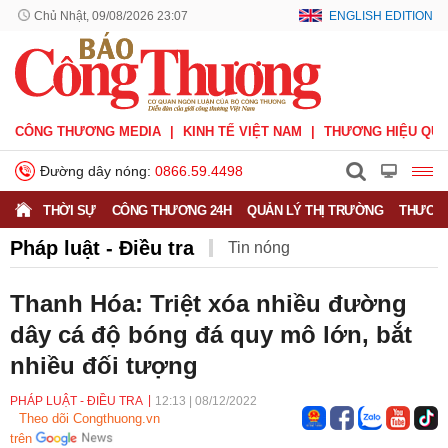
Chủ Nhật, 09/08/2026 23:07
ENGLISH EDITION
CÔNG THƯƠNG MEDIA
KINH TẾ VIỆT NAM
THƯƠNG HIỆU QUỐ
Đường dây nóng:
0866.59.4498
THỜI SỰ
CÔNG THƯƠNG 24H
QUẢN LÝ THỊ TRƯỜNG
THƯƠNG
Pháp luật - Điều tra
Tin nóng
Thanh Hóa: Triệt xóa nhiều đường
dây cá độ bóng đá quy mô lớn, bắt
nhiều đối tượng
PHÁP LUẬT - ĐIỀU TRA
12:13
|
08/12/2022
Theo dõi Congthuong.vn
trên