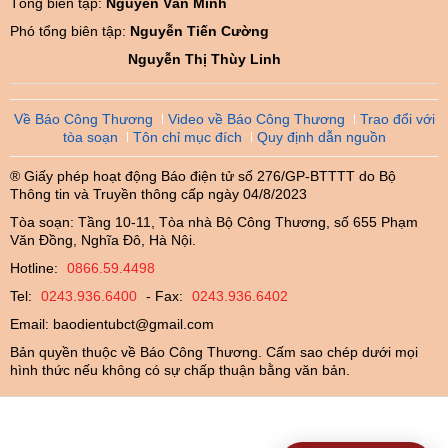
Tổng biên tập:
Nguyễn Văn Minh
Phó tổng biên tập:
Nguyễn Tiến Cường
Nguyễn Thị Thùy Linh
Về Báo Công Thương
Video về Báo Công Thương
Trao đổi với
tòa soạn
Tôn chỉ mục đích
Quy định dẫn nguồn
® Giấy phép hoạt động Báo điện tử số 276/GP-BTTTT do Bộ
Thông tin và Truyền thông cấp ngày 04/8/2023
Tòa soạn: Tầng 10-11, Tòa nhà Bộ Công Thương, số 655 Phạm
Văn Đồng, Nghĩa Đô, Hà Nội.
Hotline:
0866.59.4498
Tel:
0243.936.6400
- Fax:
0243.936.6402
Email:
baodientubct@gmail.com
Bản quyền thuộc về Báo Công Thương. Cấm sao chép dưới mọi
hình thức nếu không có sự chấp thuận bằng văn bản.