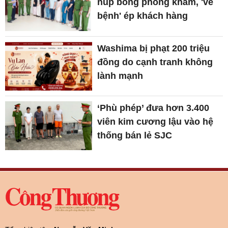
núp bóng phòng khám, 'vẽ
bệnh' ép khách hàng
Washima bị phạt 200 triệu
đồng do cạnh tranh không
lành mạnh
‘Phù phép’ đưa hơn 3.400
viên kim cương lậu vào hệ
thống bán lẻ SJC