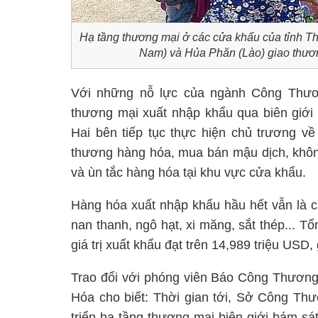
Hạ tầng thương mại ở các cửa khẩu của tỉnh Th
Nam) và Hủa Phăn (Lào) giao thươn
Với những nỗ lực của ngành Công Thươ
thương mại xuất nhập khẩu qua biên giới 
Hai bên tiếp tục thực hiện chủ trương v
thương hàng hóa, mua bán mậu dịch, không đ
và ùn tắc hàng hóa tại khu vực cửa khẩu.
Hàng hóa xuất nhập khẩu hầu hết vẫn là c
nan thanh, ngô hạt, xi măng, sắt thép... Tổ
giá trị xuất khẩu đạt trên 14,989 triệu USD,
Trao đổi với phóng viên Báo Công Thươ
Hóa cho biết: Thời gian tới, Sở Công Thư
triển hạ tầng thương mại biên giới bám sát