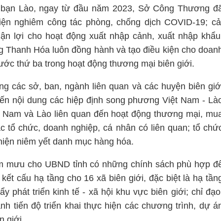
c bạn Lào, ngay từ đầu năm 2023, Sở Công Thương đ
iện nghiêm công tác phòng, chống dịch COVID-19; cả
huận lợi cho hoạt động xuất nhập cảnh, xuất nhập khẩu
 Thanh Hóa luôn đồng hành và tạo điều kiện cho doan
ớc thứ ba trong hoạt động thương mại biên giới.
 các sở, ban, ngành liên quan và các huyện biên giớ
iến nội dung các hiệp định song phương Việt Nam - Là
iệt Nam và Lào liên quan đến hoạt động thương mại, mu
ác tổ chức, doanh nghiệp, cá nhân có liên quan; tổ chứ
c hiện niêm yết danh mục hàng hóa.
 mưu cho UBND tỉnh có những chính sách phù hợp đ
kết cấu hạ tầng cho 16 xã biên giới, đặc biệt là hạ tần
phát triển kinh tế - xã hội khu vực biên giới; chỉ đạo
h tiến độ triển khai thực hiện các chương trình, dự á
 giới.