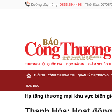
Đường dây nóng:
0866.59.4498
-
Thứ Sáu, 07/08/
THƯƠNG HIỆU QUỐC GIA
ĐỌC BÁO IN
GIẢM NGHÈO TH
THỜI SỰ
CÔNG THƯƠNG 24H
QUẢN LÝ THỊ TRƯỜNG
BẠN ĐỌC
Hạ tầng thương mại khu vực biên gi
Thanh Hóa: Hoạt động