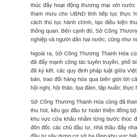
thúc đẩy hoạt động thương mại với nướ
tham mưu cho UBND tỉnh tiếp tục thực h
cách thủ tục hành chính, tạo điều kiện t
thông quan. Bên cạnh đó, Sở Công Thương
nghiệp và người dân hai nước, cũng như nư
Ngoài ra, Sở Công Thương Thanh Hóa cùng
đã đẩy mạnh công tác tuyên truyền, phổ b
đã ký kết, các quy định pháp luật giữa V
bán, trao đổi hàng hóa qua biên giới tới c
hội nghị, hội thảo, tọa đàm, tập huấn; thự
Sở Công Thương Thanh Hóa cũng đã tham
thu hút, kêu gọi đầu tư hoàn thiện đồng bộ 
khu vực cửa khẩu nhằm từng bước thúc đẩy 
đôn đốc các chủ đầu tư, nhà thầu đẩy nhan
đầu tư xây dựng cơ sở hạ tầng khu vực biên