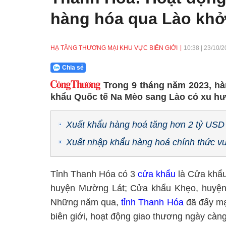
hàng hóa qua Lào khở
HẠ TẦNG THƯƠNG MẠI KHU VỰC BIÊN GIỚI
10:38
|
23/10/2
Chia sẻ
Trong 9 tháng năm 2023, h
khẩu Quốc tế Na Mèo sang Lào có xu hướ
Xuất khẩu hàng hoá tăng hơn 2 tỷ USD
Xuất nhập khẩu hàng hoá chính thức v
Tỉnh Thanh Hóa có 3
cửa khẩu
là Cửa khẩu
huyện Mường Lát; Cửa khẩu Khẹo, huyện
Những năm qua,
tỉnh Thanh Hóa
đã đẩy mạ
biên giới, hoạt động giao thương ngày càng