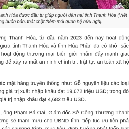
anh Hóa được đầu tư giúp người dân hai tỉnh Thanh Hóa (Việt
g buôn bán, thắt chặt thêm mối quan hệ hữu nghị.
ng Thanh Hóa, từ đầu năm 2023 đến nay hoạt độn
giữa tỉnh Thanh Hóa và tỉnh Hủa Phăn đã có khởi sắc
ề hoạt động thương mại biên giới nhằm đẩy mạnh gia
ể xảy ra mất an ninh chính trị, trật tự, an toàn xã hộ
ác mặt hàng truyền thống như: Gỗ nguyên liệu các loại
ng giá trị xuất nhập khẩu đạt 19,672 triệu USD; trong đó
 giá trị nhập khẩu đạt 4,682 triệu USD.
ng, ông Phạm Bá Oai, Giám đốc Sở Công Thương Than
ơng sẽ tham mưu cho UBND tỉnh, tiếp tục ưu tiên phá
 các chương trình, mục tiêu, định hướng phát triển kin