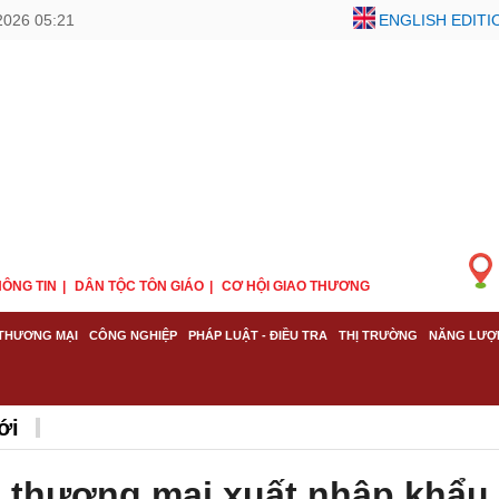
2026 05:21
ENGLISH EDITI
ÔNG TIN
DÂN TỘC TÔN GIÁO
CƠ HỘI GIAO THƯƠNG
THƯƠNG MẠI
CÔNG NGHIỆP
PHÁP LUẬT - ĐIỀU TRA
THỊ TRƯỜNG
NĂNG LƯỢ
ới
 thương mại xuất nhập khẩu