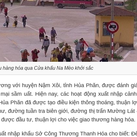
ẩu hàng hóa qua Cửa khẩu Na Mèo khởi sắc
ương với huyện Nậm Xôi, tỉnh Hủa Phăn, được đánh gi
 mại sầm uất. Hiện nay, các hoạt động xuất nhập cảnh
Hủa Phăn đã được tạo điều kiện thông thoáng, thuận lợ
ư, đường tuần tra biên giới, đường thị trấn Mường Lát 
được đầu tư, thuận lợi cho việc giao thương hàng hóa.
ất nhập khẩu Sở Công Thương Thanh Hóa cho biết: Đ