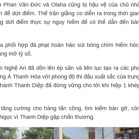
n Phan Văn Đức và Olaha cũng bị hậu vệ của chủ nh
 để dứt điểm. Thế trận giằng co diễn ra trong thời gia
uống dứt điểm thực sự nguy hiểm để có thể dẫn đến bà
ha phối hợp đá phạt hoàn hảo sút bóng chìm hiểm hóc
ng mở tỷ số.
 Nghệ An đã dồn lên ép sân và liên tục tạo ra các ph
ng Á Thanh Hóa với phong độ thi đấu xuất sắc của trun
thành Thanh Diệp đã đứng vững cho tới khi hiệp 1 khé
tăng cường cho hàng tấn công, tìm kiếm bàn gỡ, cò
Ngọc vì Thanh Diệp gặp chấn thương.