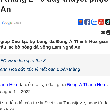
 An
n
 giúp Câu lạc bộ bóng đá Đông Á Thanh Hóa giàn
 Câu lạc bộ bóng đá Sông Lam Nghệ An.
 vươn lên vị trí thứ 8
hanh Hóa bức xúc vì mất oan 2 bàn thắng
hanh Hóa
đã diễn ra trận đấu giữa
Đông Á Thanh Hóa
v
eague 1 – 2022.
ự dẫn dắt của trợ lý Svetislav Tanasijevic, ngay từ đầ
ấn lướt.