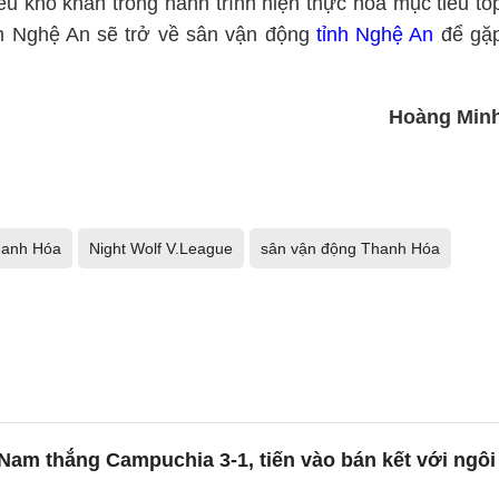
 khó khăn trong hành trình hiện thực hoá mục tiêu tố
m Nghệ An sẽ trở về sân vận động
tỉnh Nghệ An
để gặ
Hoàng Min
hanh Hóa
Night Wolf V.League
sân vận động Thanh Hóa
 Nam thắng Campuchia 3-1, tiến vào bán kết với ngôi