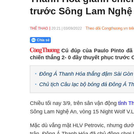
trước Sông Lam Nghệ
Theo dõi Congthuong.vn trê
THỂ THAO
20:21
|
03/09/2022
Chia sẻ
Cú đúp của Paulo Pinto đã
chiến thắng 2- 0 đầy thuyết phục trước
Đông Á Thanh Hóa thắng đậm Sài Gòn FC
Chủ tịch Câu lạc bộ bóng đá Đông Á T
Chiều tối nay 3/9, trên sân vận động
tỉnh T
Sông Lam Nghệ An, vòng 15 Night Wolf V.L
Mặc dù vắng mặt HLV Petrovic, nhưng dưới s
trận, Đông Á Thanh Hóa đã chủ động chơi l