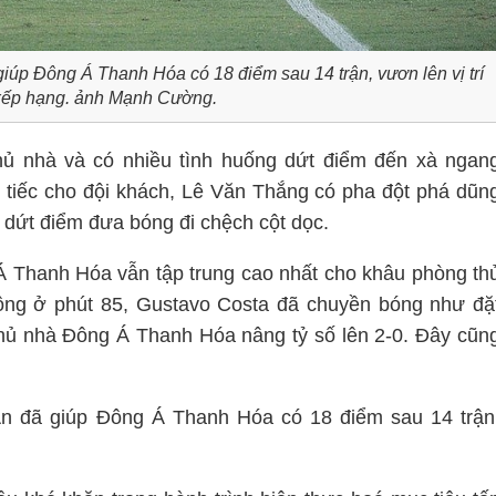
iúp Đông Á Thanh Hóa có 18 điểm sau 14 trận, vươn lên vị trí
 xếp hạng. ảnh Mạnh Cường.
ủ nhà và có nhiều tình huống dứt điểm đến xà ngan
tiếc cho đội khách, Lê Văn Thắng có pha đột phá dũn
dứt điểm đưa bóng đi chệch cột dọc.
Á Thanh Hóa vẫn tập trung cao nhất cho khâu phòng th
ông ở phút 85, Gustavo Costa đã chuyền bóng như đặ
chủ nhà Đông Á Thanh Hóa nâng tỷ số lên 2-0. Đây cũn
n đã giúp Đông Á Thanh Hóa có 18 điểm sau 14 trận