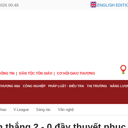
2026 00:48
ENGLISH EDITI
ÔNG TIN
DÂN TỘC TÔN GIÁO
CƠ HỘI GIAO THƯƠNG
THƯƠNG MẠI
CÔNG NGHIỆP
PHÁP LUẬT - ĐIỀU TRA
THỊ TRƯỜNG
NĂNG LƯỢ
thao
V.League
Sáng tác
Văn nghệ
 thắng 2 - 0 đầy thuyết phục