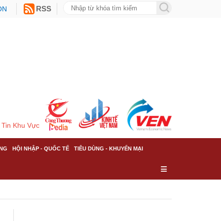
ON
RSS
Tin Khu Vực
NG
HỘI NHẬP - QUỐC TẾ
TIÊU DÙNG - KHUYẾN MẠI