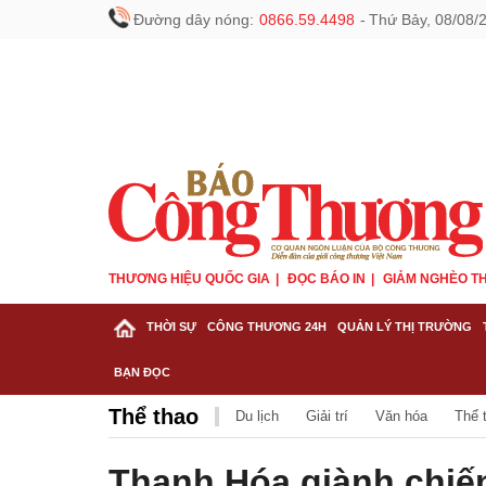
Đường dây nóng:
0866.59.4498
-
Thứ Bảy, 08/08/
THƯƠNG HIỆU QUỐC GIA
ĐỌC BÁO IN
GIẢM NGHÈO TH
THỜI SỰ
CÔNG THƯƠNG 24H
QUẢN LÝ THỊ TRƯỜNG
BẠN ĐỌC
Thể thao
Du lịch
Giải trí
Văn hóa
Thể 
Thanh Hóa giành chiến