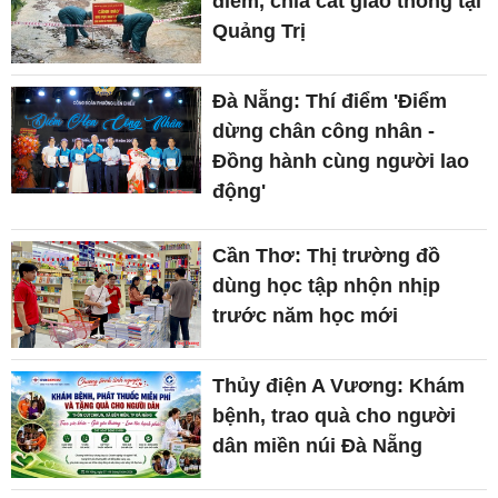
điểm, chia cắt giao thông tại
Quảng Trị
Đà Nẵng: Thí điểm 'Điểm
dừng chân công nhân -
Đồng hành cùng người lao
động'
Cần Thơ: Thị trường đồ
dùng học tập nhộn nhịp
trước năm học mới
Thủy điện A Vương: Khám
bệnh, trao quà cho người
dân miền núi Đà Nẵng