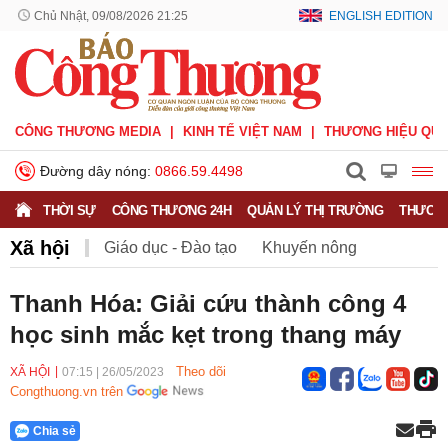
Chủ Nhật, 09/08/2026 21:25
ENGLISH EDITION
CÔNG THƯƠNG MEDIA
KINH TẾ VIỆT NAM
THƯƠNG HIỆU QUỐ
Đường dây nóng:
0866.59.4498
THỜI SỰ
CÔNG THƯƠNG 24H
QUẢN LÝ THỊ TRƯỜNG
THƯƠNG
Xã hội
Giáo dục - Đào tạo
Khuyến nông
Môi trường
Nông nghiệp - nông thôn
Thanh Hóa: Giải cứu thành công 4
học sinh mắc kẹt trong thang máy
Phát triển bền vững
Sức khỏe
Việc làm
Theo dõi
XÃ HỘI
07:15
|
26/05/2023
Congthuong.vn trên
Chia sẻ