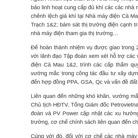
bảo linh hoạt cung cấp đủ khí các các nhà 
chênh lệch giá khí tại Nhà máy điện Cà M
Trạch 1&2; bám sát thị trường điện cạnh t
nhà máy điện tham gia thị trường…
Để hoàn thành nhiệm vụ được giao trong 2
với lãnh đạo Tập đoàn xem xét hỗ trợ các 
điện Cà Mau 1&2, trình các cấp thẩm qu
vướng mắc trong công tác đầu tư xây dựn
đến hợp đồng PPA, GSA, Qc và vấn đề đấ
Liên quan đến những khó khăn, vướng mắc 
Chủ tịch HĐTV, Tổng Giám đốc Petrovietn
đoàn và PV Power cập nhật các xu hướng t
trường, cơ chế chính sách liên quan đến ch
Cùng với đó, đối với cơ chế các nhà máy 