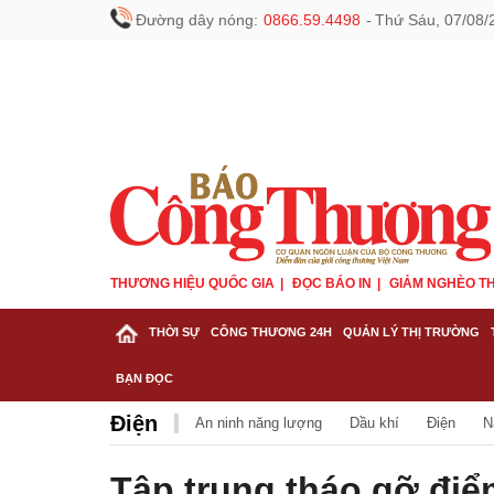
Đường dây nóng:
0866.59.4498
-
Thứ Sáu, 07/08/
THƯƠNG HIỆU QUỐC GIA
ĐỌC BÁO IN
GIẢM NGHÈO TH
THỜI SỰ
CÔNG THƯƠNG 24H
QUẢN LÝ THỊ TRƯỜNG
BẠN ĐỌC
Điện
An ninh năng lượng
Dầu khí
Điện
N
Tập trung tháo gỡ đi