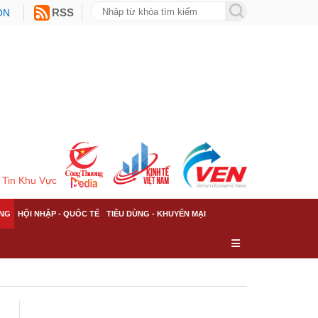
ON
RSS
Tin Khu Vực
NG
HỘI NHẬP - QUỐC TẾ
TIÊU DÙNG - KHUYẾN MẠI