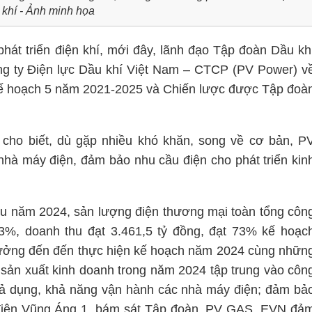
 khí - Ảnh minh họa
hát triển điện khí, mới đây, lãnh đạo Tập đoàn Dầu kh
ng ty Điện lực Dầu khí Việt Nam – CTCP (PV Power) v
kế hoạch 5 năm 2021-2025 và Chiến lược được Tập đoà
cho biết, dù gặp nhiều khó khăn, song về cơ bản, P
nhà máy điện, đảm bảo nhu cầu điện cho phát triển kin
đầu năm 2024, sản lượng điện thương mại toàn tổng côn
83%, doanh thu đạt 3.461,5 tỷ đồng, đạt 73% kế hoạc
 hưởng đến đến thực hiện kế hoạch năm 2024 cùng nhữn
i sản xuất kinh doanh trong năm 2024 tập trung vào côn
ả dụng, khả năng vận hành các nhà máy điện; đảm bả
 điện Vũng Áng 1, bám sát Tập đoàn, PV GAS, EVN đả