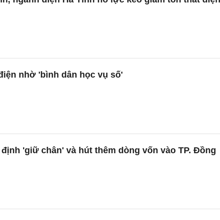
iện nhờ 'bình dân học vụ số'
định 'giữ chân' và hút thêm dòng vốn vào TP. Đồng