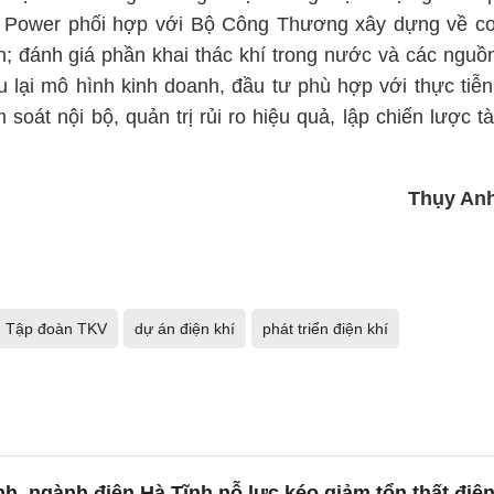
V Power phối hợp với Bộ Công Thương xây dựng về c
; đánh giá phần khai thác khí trong nước và các nguồ
u lại mô hình kinh doanh, đầu tư phù hợp với thực tiễn
 soát nội bộ, quản trị rủi ro hiệu quả, lập chiến lược tà
Thụy An
Tập đoàn TKV
dự án điện khí
phát triển điện khí
h, ngành điện Hà Tĩnh nỗ lực kéo giảm tổn thất điệ