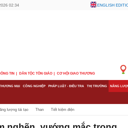
2026 02:34
ENGLISH EDITI
ÔNG TIN
DÂN TỘC TÔN GIÁO
CƠ HỘI GIAO THƯƠNG
THƯƠNG MẠI
CÔNG NGHIỆP
PHÁP LUẬT - ĐIỀU TRA
THỊ TRƯỜNG
NĂNG LƯỢ
ăng lượng tái tạo
Than
Tiết kiệm điện
ểm nghẽn, vướng mắc trong