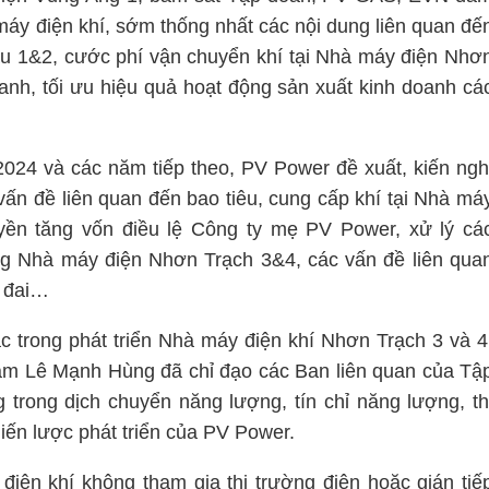
máy điện khí, sớm thống nhất các nội dung liên quan đế
au 1&2, cước phí vận chuyển khí tại Nhà máy điện Nhơ
ranh, tối ưu hiệu quả hoạt động sản xuất kinh doanh cá
024 và các năm tiếp theo, PV Power đề xuất, kiến ngh
vấn đề liên quan đến bao tiêu, cung cấp khí tại Nhà má
yền tăng vốn điều lệ Công ty mẹ PV Power, xử lý cá
g Nhà máy điện Nhơn Trạch 3&4, các vấn đề liên qua
t đai…
trong phát triển Nhà máy điện khí Nhơn Trạch 3 và 4
am Lê Mạnh Hùng đã chỉ đạo các Ban liên quan của Tậ
rong dịch chuyển năng lượng, tín chỉ năng lượng, th
iến lược phát triển của PV Power.
điện khí không tham gia thị trường điện hoặc gián tiế