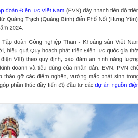
p đoàn Điện lực Việt Nam
(EVN) đẩy nhanh tiến độ triể
từ Quảng Trạch (Quảng Bình) đến Phố Nối (Hưng Yên)
năm 2024.
 Tập đoàn Công nghiệp Than - Khoáng sản Việt Na
hời, hiệu quả Quy hoạch phát triển Điện lực quốc gia thờ
điện VIII) theo quy định, bảo đảm an ninh năng lượn
 kinh doanh và tiêu dùng của nhân dân. EVN, PVN ch
p tháo gỡ các điểm nghẽn, vướng mắc phát sinh tron
a góp phần thúc đầy tiến độ đầu tư các
dự án nguồn điệ