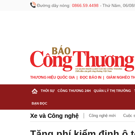
Đường dây nóng:
0866.59.4498
-
Thứ Năm, 06/08/
THƯƠNG HIỆU QUỐC GIA
ĐỌC BÁO IN
GIẢM NGHÈO TH
THỜI SỰ
CÔNG THƯƠNG 24H
QUẢN LÝ THỊ TRƯỜNG
BẠN ĐỌC
Xe và Công nghệ
Công nghệ mới
Cuộc 
Tăng phí kiểm định ô t