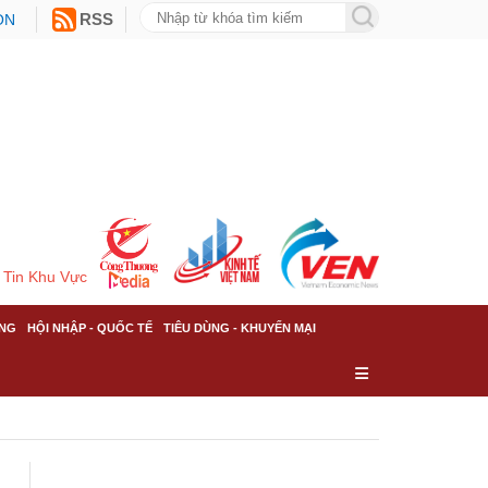
ON
RSS
Tin Khu Vực
NG
HỘI NHẬP - QUỐC TẾ
TIÊU DÙNG - KHUYẾN MẠI