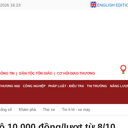
2026 16:23
ENGLISH EDITI
ÔNG TIN
DÂN TỘC TÔN GIÁO
CƠ HỘI GIAO THƯƠNG
THƯƠNG MẠI
CÔNG NGHIỆP
PHÁP LUẬT - ĐIỀU TRA
THỊ TRƯỜNG
NĂNG LƯỢ
sống số
Khám phá
Thử xe
Tin ô tô - xe máy
ô 10.000 đồng/lượt từ 8/10