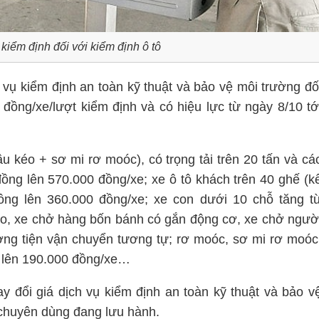
 kiểm định đối với kiểm định ô tô
 vụ kiểm định an toàn kỹ thuật và bảo vệ môi trường đố
đồng/xe/lượt kiểm định và có hiệu lực từ ngày 8/10 tớ
ầu kéo + sơ mi rơ moóc), có trọng tải trên 20 tấn và cá
đồng lên 570.000 đồng/xe; xe ô tô khách trên 40 ghế (k
đồng lên 360.000 đồng/xe; xe con dưới 10 chỗ tăng t
o, xe chở hàng bốn bánh có gắn động cơ, xe chở ngườ
ng tiện vận chuyển tương tự; rơ moóc, sơ mi rơ moóc
g lên 190.000 đồng/xe…
ay đổi giá dịch vụ kiểm định an toàn kỹ thuật và bảo v
y chuyên dùng đang lưu hành.