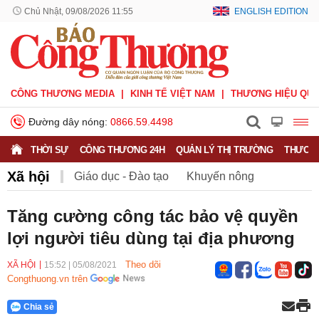
Chủ Nhật, 09/08/2026 11:55
ENGLISH EDITION
CÔNG THƯƠNG MEDIA
KINH TẾ VIỆT NAM
THƯƠNG HIỆU QUỐ
Đường dây nóng:
0866.59.4498
THỜI SỰ
CÔNG THƯƠNG 24H
QUẢN LÝ THỊ TRƯỜNG
THƯƠNG
Xã hội
Giáo dục - Đào tạo
Khuyến nông
Môi trường
Nông nghiệp - nông thôn
Tăng cường công tác bảo vệ quyền
lợi người tiêu dùng tại địa phương
Phát triển bền vững
Sức khỏe
Việc làm
Theo dõi
XÃ HỘI
15:52
|
05/08/2021
Congthuong.vn trên
Chia sẻ