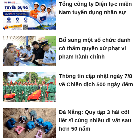
Tổng công ty Điện lực miền
Nam tuyển dụng nhân sự
Bổ sung một số chức danh
có thẩm quyền xử phạt vi
phạm hành chính
Thông tin cập nhật ngày 7/8
về Chiến dịch 500 ngày đêm
Đà Nẵng: Quy tập 3 hài cốt
liệt sĩ cùng nhiều di vật sau
hơn 50 năm