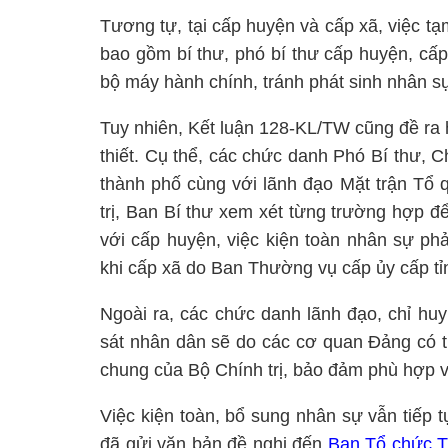
Tương tự, tại cấp huyện và cấp xã, việc t
bao gồm bí thư, phó bí thư cấp huyện, cấ
bộ máy hành chính, tránh phát sinh nhân sự
Tuy nhiên, Kết luận 128-KL/TW cũng đề ra h
thiết. Cụ thể, các chức danh Phó Bí thư,
thành phố cùng với lãnh đạo Mặt trận Tổ q
trị, Ban Bí thư xem xét từng trường hợp đ
với cấp huyện, việc kiện toàn nhân sự ph
khi cấp xã do Ban Thường vụ cấp ủy cấp tỉ
Ngoài ra, các chức danh lãnh đạo, chỉ hu
sát nhân dân sẽ do các cơ quan Đảng có t
chung của Bộ Chính trị, bảo đảm phù hợp vớ
Việc kiện toàn, bổ sung nhân sự vẫn tiếp 
đã gửi văn bản đề nghị đến
Ban Tổ chức 