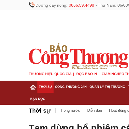
Đường dây nóng:
0866.59.4498
-
Thứ Năm, 06/08/
THƯƠNG HIỆU QUỐC GIA
ĐỌC BÁO IN
GIẢM NGHÈO TH
THỜI SỰ
CÔNG THƯƠNG 24H
QUẢN LÝ THỊ TRƯỜNG
BẠN ĐỌC
Thời sự
Trong nước
Diễn đàn
Hoạt động 
Tạm dừng bổ nhiệm cá