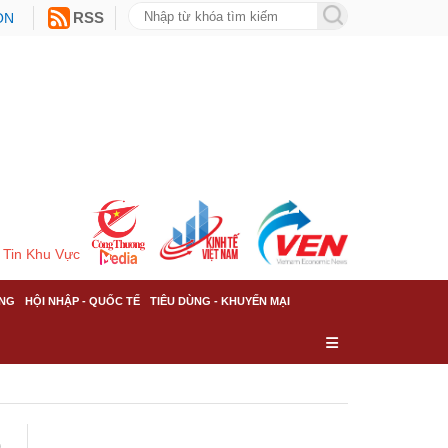
ON
RSS
Tin Khu Vực
NG
HỘI NHẬP - QUỐC TẾ
TIÊU DÙNG - KHUYẾN MẠI
p