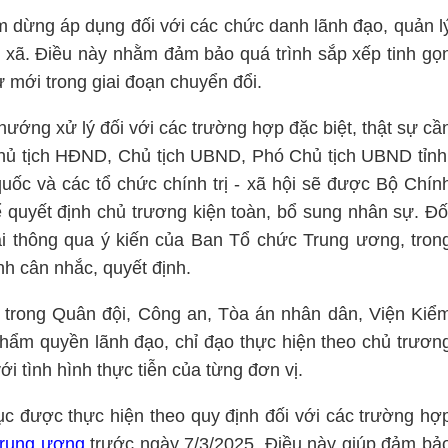
ạm dừng áp dụng đối với các chức danh lãnh đạo, quản l
p xã. Điều này nhằm đảm bảo quá trình sắp xếp tinh gọ
 mới trong giai đoạn chuyển đổi.
ướng xử lý đối với các trường hợp đặc biệt, thật sự cầ
 Chủ tịch HĐND, Chủ tịch UBND, Phó Chủ tịch UBND tỉnh
uốc và các tổ chức chính trị - xã hội sẽ được Bộ Chín
ể quyết định chủ trương kiện toàn, bổ sung nhân sự. Đố
ải thông qua ý kiến của Ban Tổ chức Trung ương, tron
nh cân nhắc, quyết định.
y trong Quân đội, Công an, Tòa án nhân dân, Viện Kiể
hẩm quyền lãnh đạo, chỉ đạo thực hiện theo chủ trươn
i tình hình thực tiễn của từng đơn vị.
tục được thực hiện theo quy định đối với các trường hợ
Trung ương
trước ngày 7/3/2025. Điều này giúp đảm bả