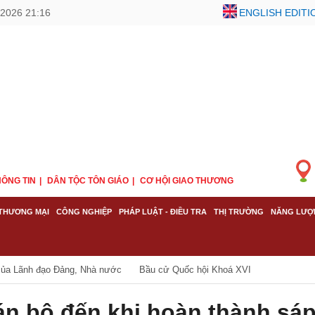
2026 21:16
ENGLISH EDITI
ÔNG TIN
DÂN TỘC TÔN GIÁO
CƠ HỘI GIAO THƯƠNG
THƯƠNG MẠI
CÔNG NGHIỆP
PHÁP LUẬT - ĐIỀU TRA
THỊ TRƯỜNG
NĂNG LƯỢ
của Lãnh đạo Đảng, Nhà nước
Bầu cử Quốc hội Khoá XVI
n bộ đến khi hoàn thành sá