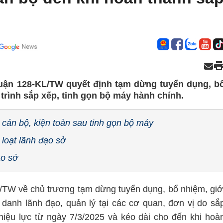
luận 128-KL/TW quyết định tạm dừng tuyển dụng, b
 trình sắp xếp, tinh gọn bộ máy hành chính.
án bộ, kiện toàn sau tinh gọn bộ máy
loạt lãnh đạo sở
ạo sở
/TW về chủ trương tạm dừng tuyển dụng, bổ nhiệm, giớ
anh lãnh đạo, quản lý tại các cơ quan, đơn vị do sắ
iệu lực từ ngày 7/3/2025 và kéo dài cho đến khi hoà