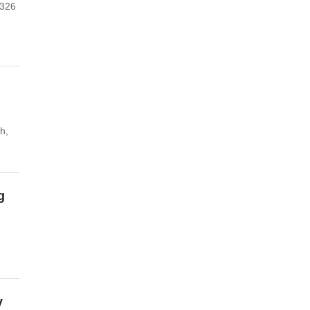
.326
h,
g
y