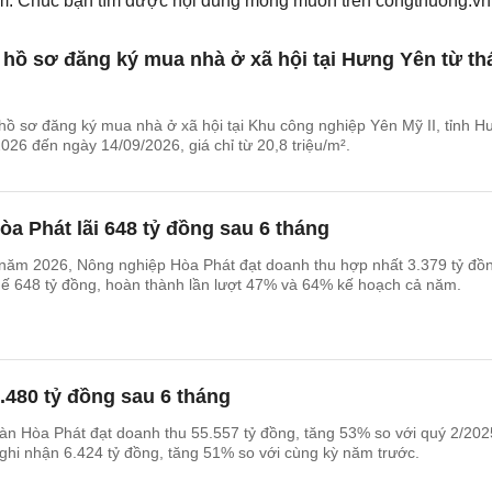
iếm. Chúc bạn tìm được nội dung mong muốn trên
congthuong.vn
hồ sơ đăng ký mua nhà ở xã hội tại Hưng Yên từ th
hồ sơ đăng ký mua nhà ở xã hội tại Khu công nghiệp Yên Mỹ II, tỉnh H
026 đến ngày 14/09/2026, giá chỉ từ 20,8 triệu/m².
a Phát lãi 648 tỷ đồng sau 6 tháng
 năm 2026, Nông nghiệp Hòa Phát đạt doanh thu hợp nhất 3.379 tỷ đồ
uế 648 tỷ đồng, hoàn thành lần lượt 47% và 64% kế hoạch cả năm.
5.480 tỷ đồng sau 6 tháng
n Hòa Phát đạt doanh thu 55.557 tỷ đồng, tăng 53% so với quý 2/202
ghi nhận 6.424 tỷ đồng, tăng 51% so với cùng kỳ năm trước.