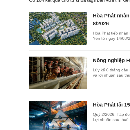
Có
164
kết quả cho từ khóa tags bạn vừa tìm k
Hòa Phát nhận 
8/2026
Hòa Phát tiếp nhận 
Yên từ ngày 14/08/2
Nông nghiệp Hò
Lũy kế 6 tháng đầu
và lợi nhuận sau th
Hòa Phát lãi 1
Quý 2/2026, Tập đoà
Lợi nhuận sau thuế 