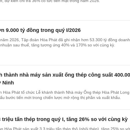
t, dự kiến chi trả 36% cổ tức tiền mặt trong năm 2026.
ơn 9.000 tỷ đồng trong quý I/2026
 năm 2026, Tập đoàn Hòa Phát đã ghi nhận hơn 53.300 tỷ đồng doanh
i nhuận sau thuế, tăng tương ứng 40% và 170% so với cùng kỳ.
h thành nhà máy sản xuất ống thép công suất 400.0
y Ninh
n Hòa Phát tổ chức Lễ khánh thành Nhà máy Ống thép Hòa Phát Long
dấu bước tiến mới trong chiến lược mở rộng thị phần và xuất khẩu.
 triệu tấn thép trong quý I, tăng 26% so với cùng kỳ
n Hòa Phát sản xuất 3,3 triệu tấn thép thô (phôi thép), tăng 25% so vớ