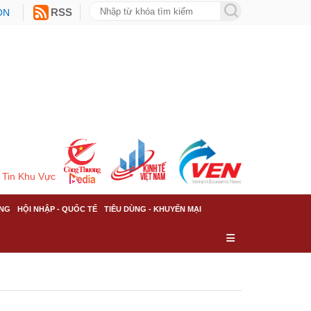
ON
RSS
Tin Khu Vực
NG
HỘI NHẬP - QUỐC TẾ
TIÊU DÙNG - KHUYẾN MẠI