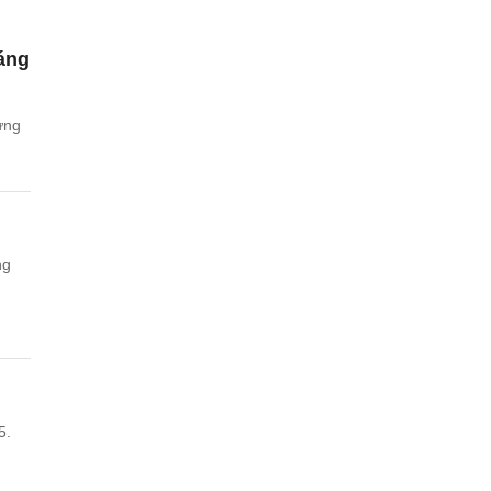
áng
ưng
ng
5.