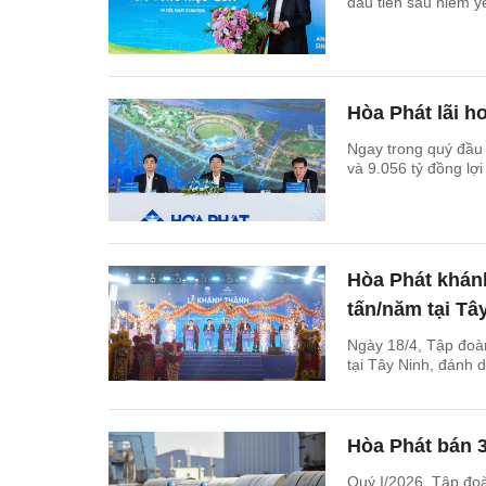
đầu tiên sau niêm yế
Hòa Phát lãi h
Ngay trong quý đầu
và 9.056 tỷ đồng lợ
Hòa Phát khán
tấn/năm tại Tâ
Ngày 18/4, Tập đoà
tại Tây Ninh, đánh 
Hòa Phát bán 3
Quý I/2026, Tập đoà