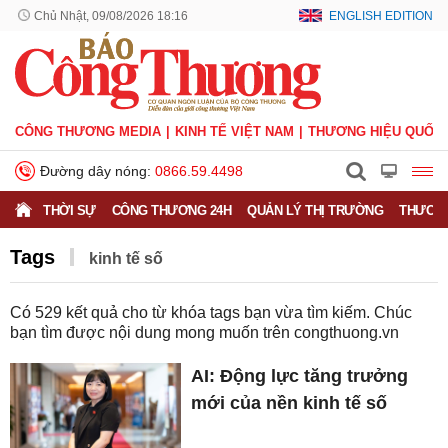
Chủ Nhật, 09/08/2026 18:16
ENGLISH EDITION
CÔNG THƯƠNG MEDIA
KINH TẾ VIỆT NAM
THƯƠNG HIỆU QUỐC 
Đường dây nóng:
0866.59.4498
THỜI SỰ
CÔNG THƯƠNG 24H
QUẢN LÝ THỊ TRƯỜNG
THƯƠNG
Tags
kinh tế số
Có
529
kết quả cho từ khóa tags bạn vừa tìm kiếm. Chúc
bạn tìm được nội dung mong muốn trên
congthuong.vn
AI: Động lực tăng trưởng
mới của nền kinh tế số