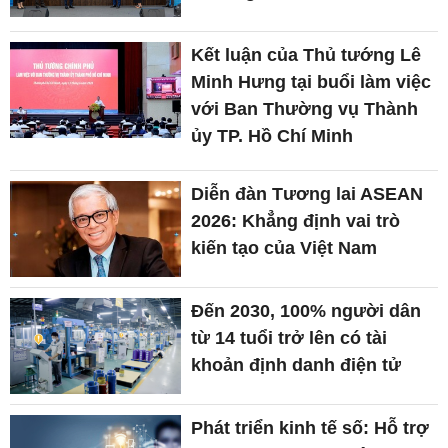
Kết luận của Thủ tướng Lê
Minh Hưng tại buổi làm việc
với Ban Thường vụ Thành
ủy TP. Hồ Chí Minh
Diễn đàn Tương lai ASEAN
2026: Khẳng định vai trò
kiến tạo của Việt Nam
Đến 2030, 100% người dân
từ 14 tuổi trở lên có tài
khoản định danh điện tử
Phát triển kinh tế số: Hỗ trợ