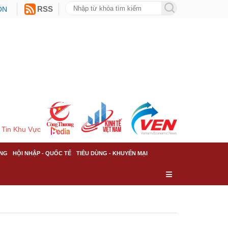
ON
RSS
Tin Khu Vực
NG
HỘI NHẬP - QUỐC TẾ
TIÊU DÙNG - KHUYẾN MẠI