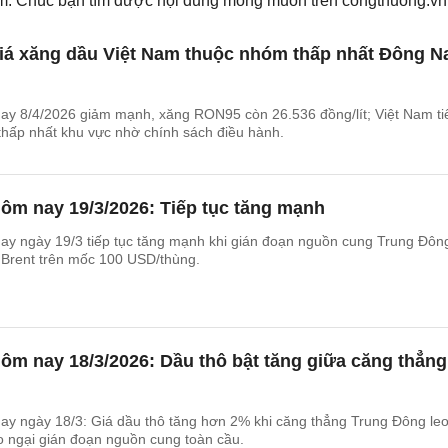
iếm. Chúc bạn tìm được nội dung mong muốn trên
congthuong.vn
 Giá xăng dầu Việt Nam thuộc nhóm thấp nhất Đông 
ay 8/4/2026 giảm mạnh, xăng RON95 còn 26.536 đồng/lít; Việt Nam ti
thấp nhất khu vực nhờ chính sách điều hành.
ôm nay 19/3/2026: Tiếp tục tăng mạnh
ay ngày 19/3 tiếp tục tăng mạnh khi gián đoạn nguồn cung Trung Đôn
u Brent trên mốc 100 USD/thùng.
ôm nay 18/3/2026: Dầu thô bật tăng giữa căng thẳng
ay ngày 18/3: Giá dầu thô tăng hơn 2% khi căng thẳng Trung Đông le
lo ngại gián đoạn nguồn cung toàn cầu.