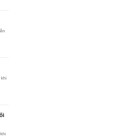
iễn
 khi
ối
khi