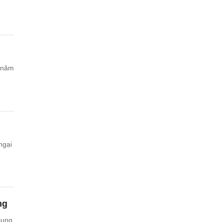
ngại
ng
cung