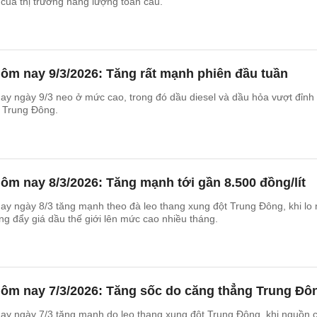
i của thị trường năng lượng toàn cầu.
ôm nay 9/3/2026: Tăng rất mạnh phiên đầu tuần
mức cao, trong đó dầu diesel và dầu hỏa vượt đỉnh năm
 Trung Đông.
ôm nay 8/3/2026: Tăng mạnh tới gần 8.500 đồng/lít
y ngày 8/3 tăng mạnh theo đà leo thang xung đột Trung Đông, khi lo 
g đẩy giá dầu thế giới lên mức cao nhiều tháng.
hôm nay 7/3/2026: Tăng sốc do căng thẳng Trung Đô
ay ngày 7/3 tăng mạnh do leo thang xung đột Trung Đông, khi nguồn 