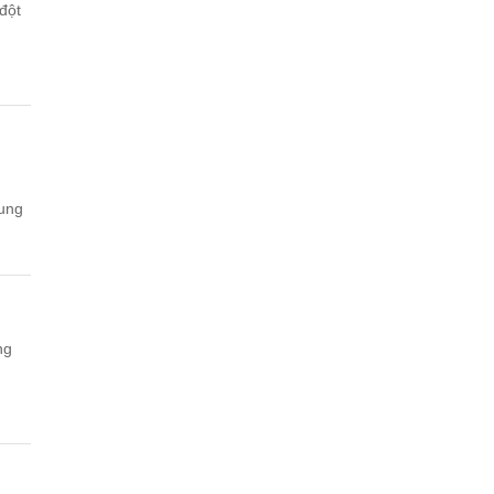
đột
rung
ng