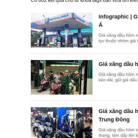
Có
862
kết quả cho từ khóa tags bạn vừa tìm k
Infographic |
Á
Giá xăng dầu hôm n
tục thuộc nhóm giá 
Giá xăng dầu h
Giá xăng dầu hôm n
kéo dài, giữ giá dầ
Giá xăng dầu h
Trung Đông
Giá xăng dầu hôm n
thang, làm dấy lên 