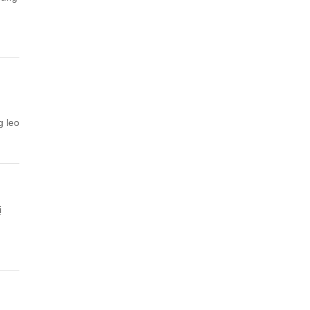
g leo
ị