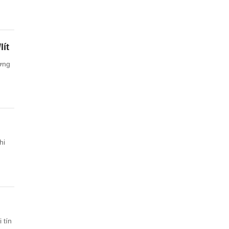
ít
ơng
hi
 tín