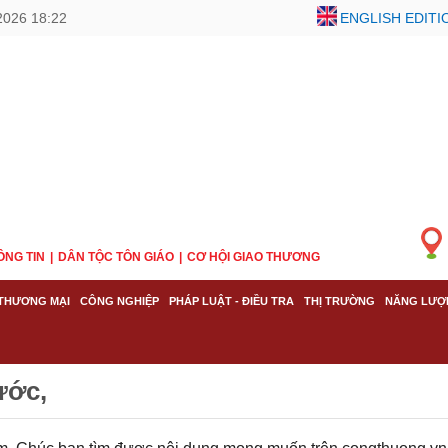
2026 18:22
ENGLISH EDITI
ÔNG TIN
DÂN TỘC TÔN GIÁO
CƠ HỘI GIAO THƯƠNG
THƯƠNG MẠI
CÔNG NGHIỆP
PHÁP LUẬT - ĐIỀU TRA
THỊ TRƯỜNG
NĂNG LƯỢ
ước,