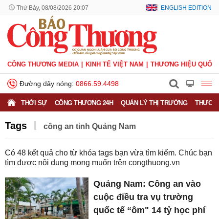
Thứ Bảy, 08/08/2026 20:07
ENGLISH EDITION
CÔNG THƯƠNG MEDIA
KINH TẾ VIỆT NAM
THƯƠNG HIỆU QUỐC 
Đường dây nóng:
0866.59.4498
THỜI SỰ
CÔNG THƯƠNG 24H
QUẢN LÝ THỊ TRƯỜNG
THƯƠNG
Tags
công an tỉnh Quảng Nam
Có
48
kết quả cho từ khóa tags bạn vừa tìm kiếm. Chúc bạn
tìm được nội dung mong muốn trên
congthuong.vn
Quảng Nam: Công an vào
cuộc điều tra vụ trường
quốc tế “ôm" 14 tỷ học phí