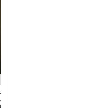
c
,
i