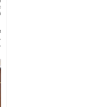
)
c
i
t
,
,