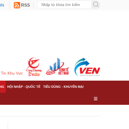
ON
RSS
Tin Khu Vực
NG
HỘI NHẬP - QUỐC TẾ
TIÊU DÙNG - KHUYẾN MẠI