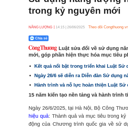
trong kỷ nguyên mới
Theo dõi Congthuong.vn
NĂNG LƯỢNG
14:15
|
26/06/2025
Chia sẻ
Luật sửa đổi về sử dụng năn
mới, góp phần hiện thực hóa mục tiêu ph
Kết quả nổi bật trong triển khai Luật Sử
Ngày 26/6 sẽ diễn ra Diễn đàn Sử dụng n
Hành trình và nỗ lực hoàn thiện Luật Sử
15 năm kiến tạo nền tảng và hành trình t
Ngày 26/6/2025, tại Hà Nội, Bộ Công Thươ
hiệu quả
: Thành quả và mục tiêu trong k
động của Chương trình quốc gia về sử dụ