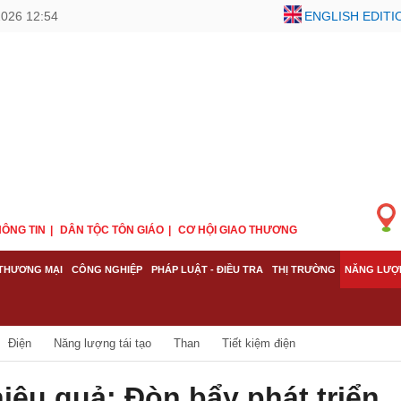
2026 12:54
ENGLISH EDITI
ÔNG TIN
DÂN TỘC TÔN GIÁO
CƠ HỘI GIAO THƯƠNG
THƯƠNG MẠI
CÔNG NGHIỆP
PHÁP LUẬT - ĐIỀU TRA
THỊ TRƯỜNG
NĂNG LƯỢ
Điện
Năng lượng tái tạo
Than
Tiết kiệm điện
ệu quả: Đòn bẩy phát triển