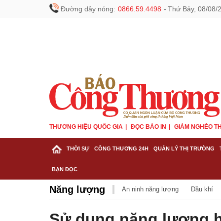
Đường dây nóng:
0866.59.4498
-
Thứ Bảy, 08/08/
THƯƠNG HIỆU QUỐC GIA
ĐỌC BÁO IN
GIẢM NGHÈO TH
THỜI SỰ
CÔNG THƯƠNG 24H
QUẢN LÝ THỊ TRƯỜNG
BẠN ĐỌC
Năng lượng
An ninh năng lượng
Dầu khí
Sử dụng năng lượng hi