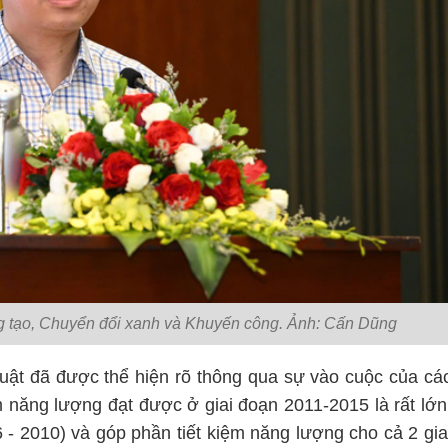
g tạo, Chuyển đổi xanh và Khuyến công. Ảnh: Cấn Dũng
uật đã được thể hiện rõ thông qua sự vào cuộc của cá
m năng lượng đạt được ở giai đoạn 2011-2015 là rất lớn
 - 2010) và góp phần tiết kiệm năng lượng cho cả 2 gia