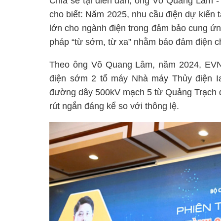
Chia sẻ tại diễn đàn, ông Võ Quang Lâm 
cho biết: Năm 2025, nhu cầu điện dự kiến 
lớn cho ngành điện trong đảm bảo cung ứng
pháp “từ sớm, từ xa” nhằm bảo đảm điện cho
Theo ông Võ Quang Lâm, năm 2024, EVN đã
điện sớm 2 tổ máy Nhà máy Thủy điện Ial
đường dây 500kV mạch 5 từ Quảng Trạch đế
rút ngắn đáng kể so với thông lệ.