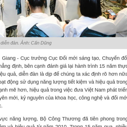
 diễn đàn. Ảnh: Cấn Dũng
m Giang - Cục trưởng Cục Đổi mới sáng tạo, Chuyển đổ
khẳng định, bên cạnh đánh giá lại hành trình 15 năm thự
iệu quả, diễn đàn là dịp để chúng ta xác định rõ hơn nữ
oạt động sử dụng năng lượng tiết kiệm và hiệu quả tron
nh mẽ hơn, hiệu quả trong việc đưa Việt Nam phát triể
uyên mới, kỷ nguyên của khoa học, công nghệ và đổi mớ
c.
h vực năng lượng, Bộ Công Thương đã tiên phong tron
kiệm và hiệu quả từ năm 2010. Trong 15 năm qua, nhiề