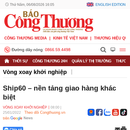
Thứ Năm, 06/08/2026 16:05
ENGLISH EDITION
CÔNG THƯƠNG MEDIA
KINH TẾ VIỆT NAM
THƯƠNG HIỆU QUỐ
Đường dây nóng:
0866.59.4498
THỜI SỰ
CÔNG THƯƠNG 24H
QUẢN LÝ THỊ TRƯỜNG
THƯƠNG
Vòng xoay khởi nghiệp
Ship60 – nền tảng giao hàng khác
biệt
VÒNG XOAY KHỞI NGHIỆP
08:00
|
Theo dõi Congthuong.vn
25/01/2022
trên
Chia sẻ