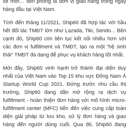
xế mới… tiên phong là đơn vị giao hàng trong ngày
hàng đầu tại Việt Nam.
Tính đến tháng 11/2021, Ship60 đã hợp tác với hầu
hết đối tác TMĐT lớn như Lazada, Tiki, Sendo... Bên
cạnh đó, Ship60 còn liên tục kết nối nhiều hơn với
các đơn vị fulfillment và TMĐT, tạo ra một "hệ sinh
thái" TMĐT đa dạng để phục vụ khách hàng tốt nhất.
Mới đây, Ship60 vinh hạnh trở thành đại diện duy
nhất của Việt Nam vào Top 15 khu vực Đông Nam Á
Startup World Cup 2021. Đứng trước nhu cầu thị
trường, Ship60 đang dần mở rộng ra dịch vụ
fulfillment - hoàn thiện đơn hàng với mô hình micro-
fulfillment center (MFC) tiến đến việc cung cấp toàn
diện giải pháp từ lưu kho, xử lý đơn hàng và giao
hàng đến người dùng cuối. Qua đó, Ship60 đang