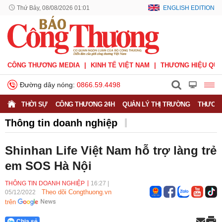
Thứ Bảy, 08/08/2026 01:01
ENGLISH EDITION
CÔNG THƯƠNG MEDIA
KINH TẾ VIỆT NAM
THƯƠNG HIỆU QUỐ
Đường dây nóng:
0866.59.4498
THỜI SỰ
CÔNG THƯƠNG 24H
QUẢN LÝ THỊ TRƯỜNG
THƯƠNG
Thông tin doanh nghiệp
Doanh nghiệp vì Người tiêu dùng
Doanh nhân
Shinhan Life Việt Nam hỗ trợ làng trẻ
Thông tin doanh nghiệp
em SOS Hà Nội
THÔNG TIN DOANH NGHIỆP
16:27
|
Theo dõi Congthuong.vn
05/12/2022
trên
Chia sẻ