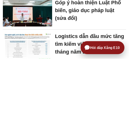
Góp ý hoàn thiện Luật Phổ
biến, giáo dục pháp luật
(sửa đổi)
Logistics dẫn đầu mức tăng
tìm kiếm việc làm trong 7
Hỏi đáp Xăng E10
tháng năm 2026
Tổng biên tập:
Nguyễn Văn Minh
Phó tổng biên tập:
Nguyễn Tiến Cường
Nguyễn Thị Thùy Linh