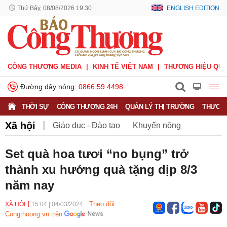
Thứ Bảy, 08/08/2026 19:30
ENGLISH EDITION
CÔNG THƯƠNG MEDIA
KINH TẾ VIỆT NAM
THƯƠNG HIỆU QUỐ
Đường dây nóng:
0866.59.4498
THỜI SỰ
CÔNG THƯƠNG 24H
QUẢN LÝ THỊ TRƯỜNG
THƯƠNG
Xã hội
Giáo dục - Đào tạo
Khuyến nông
Môi trường
Nông nghiệp - nông thôn
Set quà hoa tươi “no bụng” trở
thành xu hướng quà tặng dịp 8/3
Phát triển bền vững
Sức khỏe
Việc làm
năm nay
Theo dõi
XÃ HỘI
15:04
|
04/03/2024
Congthuong.vn trên