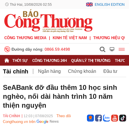
Thứ Hai, 10/08/2026 02:55
ENGLISH EDITION
CÔNG THƯƠNG MEDIA
KINH TẾ VIỆT NAM
THƯƠNG HIỆU QUỐ
Đường dây nóng:
0866.59.4498
THỜI SỰ
CÔNG THƯƠNG 24H
QUẢN LÝ THỊ TRƯỜNG
THƯƠNG
Tài chính
Ngân hàng
Chứng khoán
Đầu tư
Bảo hiểm
BHXH Việt Nam
SeABank đỡ đầu thêm 10 học sinh
nghèo, nối dài hành trình 10 năm
thiện nguyện
Theo dõi
TÀI CHÍNH
12:03
|
07/08/2025
Congthuong.vn trên