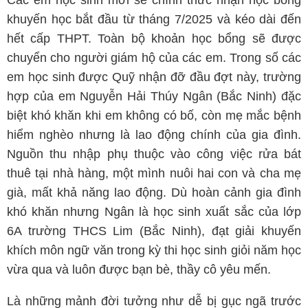
khuyến học bắt đầu từ tháng 7/2025 và kéo dài đến
hết cấp THPT. Toàn bộ khoản học bổng sẽ được
chuyển cho người giám hộ của các em. Trong số các
em học sinh được Quỹ nhận đỡ đầu đợt này, trường
hợp của em Nguyễn Hải Thúy Ngân (Bắc Ninh) đặc
biệt khó khăn khi em không có bố, còn mẹ mắc bệnh
hiểm nghèo nhưng là lao động chính của gia đình.
Nguồn thu nhập phụ thuộc vào công việc rửa bát
thuê tại nhà hàng, một mình nuôi hai con và cha mẹ
già, mất khả năng lao động. Dù hoàn cảnh gia đình
khó khăn nhưng Ngân là học sinh xuất sắc của lớp
6A trường THCS Lim (Bắc Ninh), đạt giải khuyến
khích môn ngữ văn trong kỳ thi học sinh giỏi năm học
vừa qua và luôn được bạn bè, thầy cô yêu mến.
Là những mảnh đời tưởng như dễ bị gục ngã trước