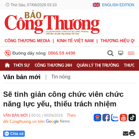
Thứ Sáu, 07/08/2026 03:10
ENGLISH EDITION
CÔNG THƯƠNG MEDIA
KINH TẾ VIỆT NAM
THƯƠNG HIỆU QUỐ
Đường dây nóng:
0866.59.4498
THỜI SỰ
CÔNG THƯƠNG 24H
QUẢN LÝ THỊ TRƯỜNG
THƯƠNG
Văn bản mới
Tin nóng
Sẽ tinh giản công chức viên chức
năng lực yếu, thiếu trách nhiệm
Theo
VĂN BẢN MỚI
00:01
|
06/09/2016
dõi Congthuong.vn trên
Chia sẻ