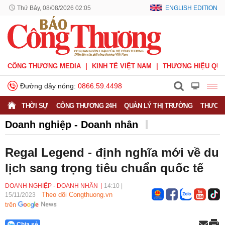
Thứ Bảy, 08/08/2026 02:05
ENGLISH EDITION
CÔNG THƯƠNG MEDIA
KINH TẾ VIỆT NAM
THƯƠNG HIỆU QUỐ
Đường dây nóng:
0866.59.4498
THỜI SỰ
CÔNG THƯƠNG 24H
QUẢN LÝ THỊ TRƯỜNG
THƯƠNG
Doanh nghiệp - Doanh nhân
Doanh nghiệp vì Người tiêu dùng
Doanh nhân
Regal Legend - định nghĩa mới về du
Thông tin doanh nghiệp
lịch sang trọng tiêu chuẩn quốc tế
DOANH NGHIỆP - DOANH NHÂN
14:10
|
Theo dõi Congthuong.vn
15/11/2023
trên
Chia sẻ