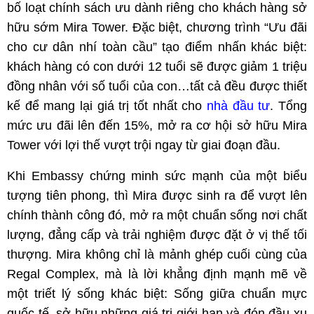
bố loạt chính sách ưu dành riêng cho khách hàng sở 
hữu sớm Mira Tower. Đặc biệt, chương trình “Ưu đãi 
cho cư dân nhí toàn cầu” tạo điểm nhấn khác biệt: 
khách hàng có con dưới 12 tuổi sẽ được giảm 1 triệu 
đồng nhân với số tuổi của con…tất cả đều được thiết 
kế để mang lại giá trị tốt nhất cho 
nhà đầu tư
. Tổng 
mức ưu đãi lên đến 15%, mở ra cơ hội sở hữu Mira 
Tower với lợi thế vượt trội ngay từ giai đoạn đầu.
Khi Embassy chứng minh sức mạnh của một biểu 
tượng tiên phong, thì Mira được sinh ra để vượt lên 
chính thành công đó, mở ra một chuẩn sống nơi chất 
lượng, đẳng cấp và trải nghiệm được đặt ở vị thế tối 
thượng. Mira không chỉ là mảnh ghép cuối cùng của 
Regal Complex, mà là lời khẳng định mạnh mẽ về 
một triết lý sống khác biệt: Sống giữa chuẩn mực 
quốc tế, sở hữu những giá trị giới hạn và đón đầu xu 