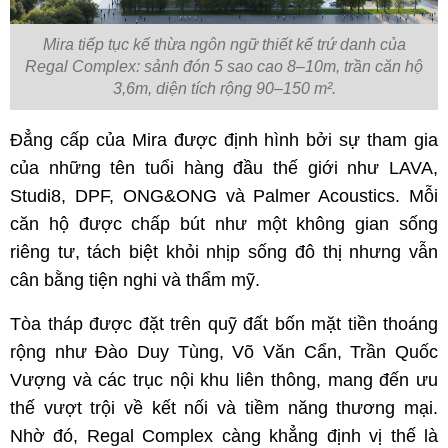
Mira tiếp tục kế thừa ngôn ngữ thiết kế trứ danh của
Regal Complex: sảnh đón 5 sao cao 8–10m, trần căn hộ
3,6m, diện tích rộng 90–150 m².
Đẳng cấp của Mira được định hình bởi sự tham gia 
của những tên tuổi hàng đầu thế giới như LAVA, 
Studi8, DPF, ONG&ONG và Palmer Acoustics. Mỗi 
căn hộ được chấp bút như một không gian sống 
riêng tư, tách biệt khỏi nhịp sống đô thị nhưng vẫn 
cân bằng tiện nghi và thẩm mỹ.
Tòa tháp được đặt trên quỹ đất bốn mặt tiền thoáng 
rộng như Đào Duy Tùng, Võ Văn Cẩn, Trần Quốc 
Vượng và các trục nội khu liên thông, mang đến ưu 
thế vượt trội về kết nối và tiềm năng thương mại. 
Nhờ đó, Regal Complex càng khẳng định vị thế là 