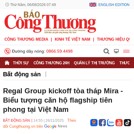
Thứ Năm, 06/08/2026 07:49
ENGLISH EDITION
CÔNG THƯƠNG MEDIA
KINH TẾ VIỆT NAM
THƯƠNG HIỆU QUỐ
Đường dây nóng:
0866.59.4498
THỜI SỰ
CÔNG THƯƠNG 24H
QUẢN LÝ THỊ TRƯỜNG
THƯƠNG
Bất động sản
Regal Group kickoff tòa tháp Mira -
Biểu tượng căn hộ flagship tiên
phong tại Việt Nam
Theo
BẤT ĐỘNG SẢN
14:55
|
26/11/2025
dõi Congthuong.vn trên