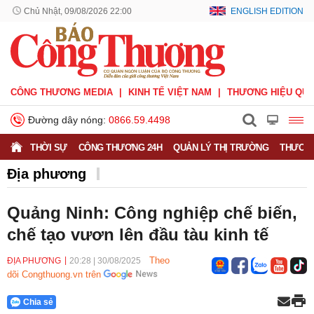
Chủ Nhật, 09/08/2026 22:00
ENGLISH EDITION
CÔNG THƯƠNG MEDIA
KINH TẾ VIỆT NAM
THƯƠNG HIỆU QUỐ
Đường dây nóng:
0866.59.4498
THỜI SỰ
CÔNG THƯƠNG 24H
QUẢN LÝ THỊ TRƯỜNG
THƯƠNG
Địa phương
Quảng Ninh: Công nghiệp chế biến,
chế tạo vươn lên đầu tàu kinh tế
Theo
ĐỊA PHƯƠNG
20:28
|
30/08/2025
dõi Congthuong.vn trên
Chia sẻ