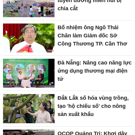
tuyến đường miền núi bị
chia cắt
Bổ nhiệm ông Ngô Thái
Chân làm Giám đốc Sở
Công Thương TP. Cần Thơ
Đà Nẵng: Nâng cao năng lực
ứng dụng thương mại điện
tử
Đắk Lắk số hóa vùng trồng,
tạo 'hộ chiếu số' cho nông
sản xuất khẩu
OCOP Quảng Trị: Khơi dậy