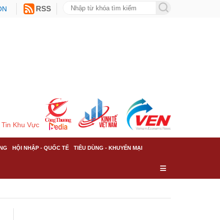
ON
RSS
Tin Khu Vực
NG
HỘI NHẬP - QUỐC TẾ
TIÊU DÙNG - KHUYẾN MẠI