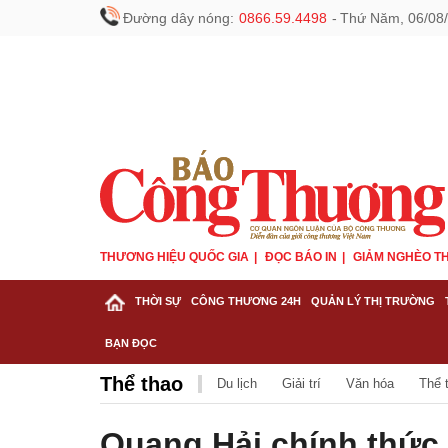
Đường dây nóng:
0866.59.4498
-
Thứ Năm, 06/08/
THƯƠNG HIỆU QUỐC GIA
ĐỌC BÁO IN
GIẢM NGHÈO TH
THỜI SỰ
CÔNG THƯƠNG 24H
QUẢN LÝ THỊ TRƯỜNG
BẠN ĐỌC
Thể thao
Du lịch
Giải trí
Văn hóa
Thể 
Quang Hải chính thức 