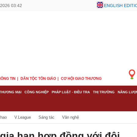
2026 03:42
ENGLISH EDITI
ÔNG TIN
DÂN TỘC TÔN GIÁO
CƠ HỘI GIAO THƯƠNG
THƯƠNG MẠI
CÔNG NGHIỆP
PHÁP LUẬT - ĐIỀU TRA
THỊ TRƯỜNG
NĂNG LƯỢ
thao
V.League
Sáng tác
Văn nghệ
gia hạn hợp đồng với đội