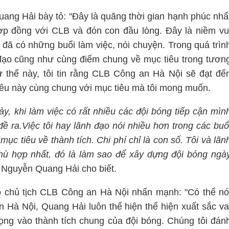
uang Hải bày tỏ: "Đây là quãng thời gian hạnh phúc nhấ
 hợp đồng với CLB và đón con đầu lòng. Đây là niềm vu
 đã có những buổi làm việc, nói chuyện. Trong quá trìn
 đạo cũng như cùng điểm chung về mục tiêu trong tươn
 thế này, tôi tin rằng CLB Công an Hà Nội sẽ đạt đế
iêu này cùng chung với mục tiêu mà tôi mong muốn.
y, khi làm việc có rất nhiều các đội bóng tiếp cận mìn
đề ra.Việc tôi hay lãnh đạo nói nhiều hơn trong các buổ
mục tiêu về thành tích. Chi phí chỉ là con số. Tôi và lãn
hù hợp nhất, đó là làm sao để xây dựng đội bóng ngà
- Nguyễn Quang Hải cho biết.
 chủ tịch CLB Công an Hà Nội nhấn mạnh: "Có thể nó
 Hà Nội, Quang Hải luôn thể hiện thể hiện xuất sắc va
rọng vào thành tích chung của đội bóng. Chúng tôi đán