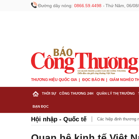
Đường dây nóng:
0866.59.4498
-
Thứ Năm, 06/08/
THƯƠNG HIỆU QUỐC GIA
ĐỌC BÁO IN
GIẢM NGHÈO TH
THỜI SỰ
CÔNG THƯƠNG 24H
QUẢN LÝ THỊ TRƯỜNG
BẠN ĐỌC
Hội nhập - Quốc tế
Các hiệp định thương 
Quan hệ kinh tế Việt N