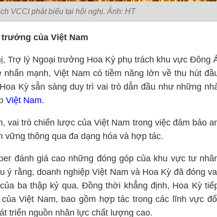
ch VCCI phát biểu tại hội nghị. Ảnh: HT
g trưởng của Việt Nam
hị, Trợ lý Ngoại trưởng Hoa Kỳ phụ trách khu vực Đông 
nhấn mạnh, Việt Nam có tiềm năng lớn về thu hút đầ
 Hoa Kỳ sẵn sàng duy trì vai trò dẫn đầu như những nh
ệp
Việt Nam
.
 vai trò chiến lược của Việt Nam trong việc đảm bảo a
ền vững thông qua đa dạng hóa và hợp tác.
per đánh giá cao những đóng góp của khu vực tư nhâ
u ý rằng, doanh nghiệp Việt Nam và Hoa Kỳ đã đóng va
c của ba thập kỷ qua. Đồng thời khẳng định, Hoa Kỳ tiế
n của Việt Nam, bao gồm hợp tác trong các lĩnh vực đổ
át triển nguồn nhân lực chất lượng cao.