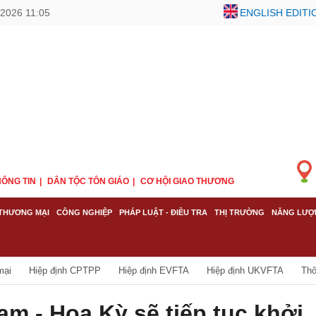
2026 11:05
ENGLISH EDITI
ÔNG TIN
DÂN TỘC TÔN GIÁO
CƠ HỘI GIAO THƯƠNG
THƯƠNG MẠI
CÔNG NGHIỆP
PHÁP LUẬT - ĐIỀU TRA
THỊ TRƯỜNG
NĂNG LƯỢ
mại
Hiệp định CPTPP
Hiệp định EVFTA
Hiệp định UKVFTA
Thô
am - Hoa Kỳ sẽ tiếp tục khởi