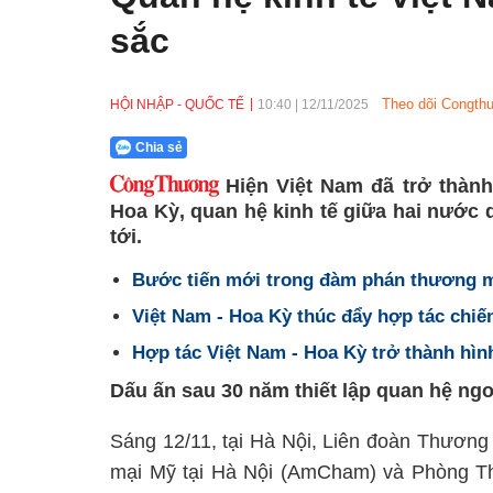
sắc
Theo dõi Congthu
HỘI NHẬP - QUỐC TẾ
10:40
|
12/11/2025
Chia sẻ
Hiện Việt Nam đã trở thàn
Hoa Kỳ, quan hệ kinh tế giữa hai nước d
tới.
Bước tiến mới trong đàm phán thương m
Việt Nam - Hoa Kỳ thúc đẩy hợp tác chiế
Hợp tác Việt Nam - Hoa Kỳ trở thành hìn
Dấu ấn sau 30 năm thiết lập quan hệ ngo
Sáng 12/11, tại Hà Nội, Liên đoàn Thương
mại Mỹ tại Hà Nội (AmCham) và Phòng Th