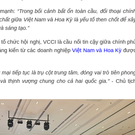
n mạnh:
“Trong bối cảnh bất ổn toàn cầu, đối thoại chín
chất giữa Việt Nam và Hoa Kỳ là yếu tố then chốt để xâ
à sáng tạo.”
ổ chức hội nghị, VCCI là cầu nối tin cậy giữa chính ph
sáng kiến từ các doanh nghiệp
Việt Nam và Hoa Kỳ
đượ
 mại tiếp tục là trụ cột trung tâm, đóng vai trò tiên phon
 và thịnh vượng chung cho cả hai quốc gia."
- Chủ tịc