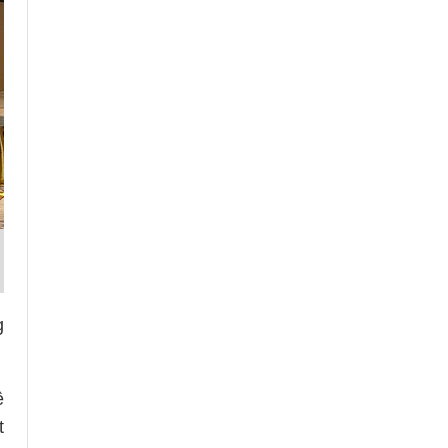
g
ệ
t