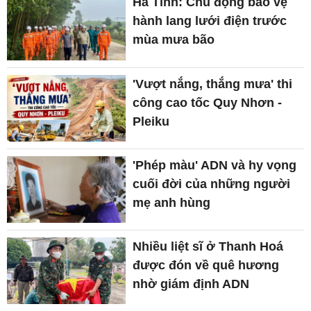
Hà Tĩnh: Chủ động bảo vệ
hành lang lưới điện trước
mùa mưa bão
'Vượt nắng, thắng mưa' thi
công cao tốc Quy Nhơn -
Pleiku
'Phép màu' ADN và hy vọng
cuối đời của những người
mẹ anh hùng
Nhiều liệt sĩ ở Thanh Hoá
được đón về quê hương
nhờ giám định ADN