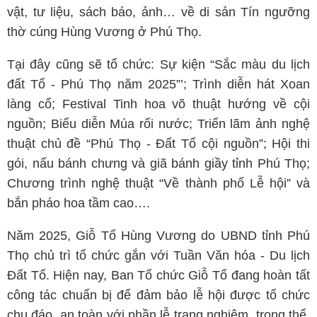
vật, tư liệu, sách báo, ảnh… về di sản Tín ngưỡng
thờ cúng Hùng Vương ở Phú Thọ.
Tại đây cũng sẽ tổ chức: Sự kiện “Sắc màu du lịch
đất Tổ - Phú Thọ năm 2025”’; Trình diễn hát Xoan
làng cổ; Festival Tinh hoa võ thuật hướng về cội
nguồn; Biểu diễn Múa rối nước; Triển lãm ảnh nghệ
thuật chủ đề “Phú Thọ - Đất Tổ cội nguồn”; Hội thi
gói, nấu bánh chưng và giã bánh giầy tỉnh Phú Thọ;
Chương trình nghệ thuật “Về thành phố Lễ hội” và
bắn pháo hoa tầm cao….
Năm 2025, Giỗ Tổ Hùng Vương do UBND tỉnh Phú
Thọ chủ trì tổ chức gắn với Tuần Văn hóa - Du lịch
Đất Tổ. Hiện nay, Ban Tổ chức Giỗ Tổ đang hoàn tất
công tác chuẩn bị để đảm bảo lễ hội được tổ chức
chu đáo, an toàn với phần lễ trang nghiêm, trọng thể,