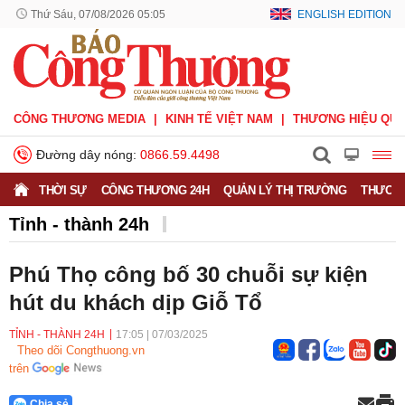
Thứ Sáu, 07/08/2026 05:05
ENGLISH EDITION
CÔNG THƯƠNG MEDIA
KINH TẾ VIỆT NAM
THƯƠNG HIỆU QUỐ
Đường dây nóng:
0866.59.4498
THỜI SỰ
CÔNG THƯƠNG 24H
QUẢN LÝ THỊ TRƯỜNG
THƯƠNG
Tỉnh - thành 24h
Phú Thọ công bố 30 chuỗi sự kiện
hút du khách dịp Giỗ Tổ
TỈNH - THÀNH 24H
17:05
|
07/03/2025
Theo dõi Congthuong.vn
trên
Chia sẻ