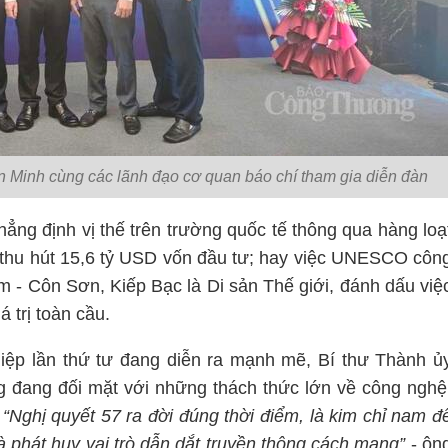
Minh cùng các lãnh đạo cơ quan báo chí tham gia diễn đàn
ng định vị thế trên trường quốc tế thông qua hàng loạ
, thu hút 15,6 tỷ USD vốn đầu tư; hay việc UNESCO côn
m - Côn Sơn, Kiếp Bạc là Di sản Thế giới, đánh dấu việ
 trị toàn cầu.
ệp lần thứ tư đang diễn ra mạnh mẽ, Bí thư Thành ủ
 đang đối mặt với những thách thức lớn về công nghệ
.
“Nghị quyết 57 ra đời đúng thời điểm, là kim chỉ nam đ
và phát huy vai trò dẫn dắt truyền thông cách mạng”
- ôn