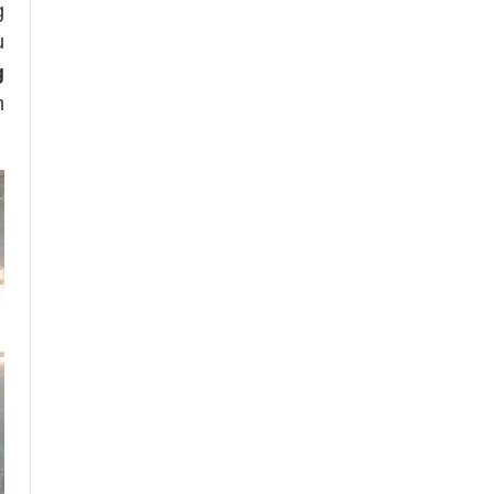
g
u
g
n