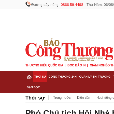
Đường dây nóng:
0866.59.4498
-
Thứ Năm, 06/08/
THƯƠNG HIỆU QUỐC GIA
ĐỌC BÁO IN
GIẢM NGHÈO TH
THỜI SỰ
CÔNG THƯƠNG 24H
QUẢN LÝ THỊ TRƯỜNG
BẠN ĐỌC
Thời sự
Trong nước
Diễn đàn
Hoạt động 
Phó Chủ tịch Hội Nhà 