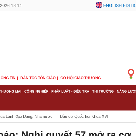
2026 18:14
ENGLISH EDITI
ÔNG TIN
DÂN TỘC TÔN GIÁO
CƠ HỘI GIAO THƯƠNG
THƯƠNG MẠI
CÔNG NGHIỆP
PHÁP LUẬT - ĐIỀU TRA
THỊ TRƯỜNG
NĂNG LƯỢ
của Lãnh đạo Đảng, Nhà nước
Bầu cử Quốc hội Khoá XVI
báo: Nghị quyết 57 mở ra cơ