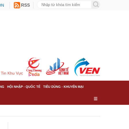
ON
RSS
Tin Khu Vực
NG
HỘI NHẬP - QUỐC TẾ
TIÊU DÙNG - KHUYẾN MẠI