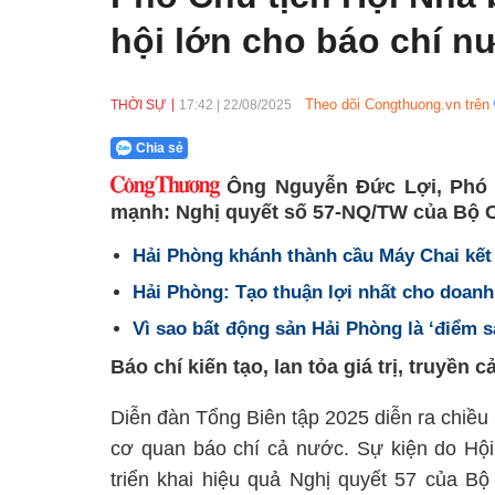
hội lớn cho báo chí n
Theo dõi Congthuong.vn trên
THỜI SỰ
17:42
|
22/08/2025
Chia sẻ
Ông Nguyễn Đức Lợi, Phó 
mạnh: Nghị quyết số 57-NQ/TW của Bộ Ch
Hải Phòng khánh thành cầu Máy Chai kết
Hải Phòng: Tạo thuận lợi nhất cho doan
Vì sao bất động sản Hải Phòng là ‘điểm
Báo chí kiến tạo, lan tỏa giá trị, truyền
Diễn đàn Tổng Biên tập 2025 diễn ra chiều 
cơ quan báo chí cả nước. Sự kiện do Hội 
triển khai hiệu quả Nghị quyết 57 của Bộ 