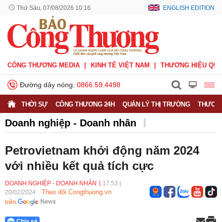
Thứ Sáu, 07/08/2026 10:16
ENGLISH EDITION
CÔNG THƯƠNG MEDIA
KINH TẾ VIỆT NAM
THƯƠNG HIỆU QUỐ
Đường dây nóng:
0866.59.4498
THỜI SỰ
CÔNG THƯƠNG 24H
QUẢN LÝ THỊ TRƯỜNG
THƯƠNG
Doanh nghiệp - Doanh nhân
Doanh nghiệp vì Người tiêu dùng
Doanh nhân
Petrovietnam khởi động năm 2024
Thông tin doanh nghiệp
với nhiều kết quả tích cực
DOANH NGHIỆP - DOANH NHÂN
17:53
|
Theo dõi Congthuong.vn
20/02/2024
trên
Chia sẻ