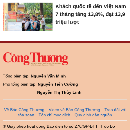
Khách quốc tế đến Việt Nam
7 tháng tăng 13,8%, đạt 13,9
triệu lượt
Tổng biên tập:
Nguyễn Văn Minh
Phó tổng biên tập:
Nguyễn Tiến Cường
Nguyễn Thị Thùy Linh
Về Báo Công Thương
Video về Báo Công Thương
Trao đổi với
tòa soạn
Tôn chỉ mục đích
Quy định dẫn nguồn
® Giấy phép hoạt động Báo điện tử số 276/GP-BTTTT do Bộ