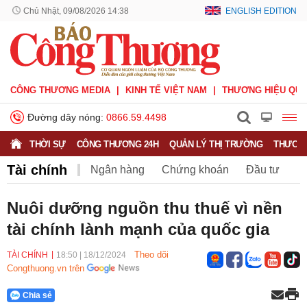
Chủ Nhật, 09/08/2026 14:38
ENGLISH EDITION
CÔNG THƯƠNG MEDIA
KINH TẾ VIỆT NAM
THƯƠNG HIỆU QUỐ
Đường dây nóng:
0866.59.4498
THỜI SỰ
CÔNG THƯƠNG 24H
QUẢN LÝ THỊ TRƯỜNG
THƯƠNG
Tài chính
Ngân hàng
Chứng khoán
Đầu tư
Bảo hiểm
BHXH Việt Nam
Nuôi dưỡng nguồn thu thuế vì nền
tài chính lành mạnh của quốc gia
Theo dõi
TÀI CHÍNH
18:50
|
18/12/2024
Congthuong.vn trên
Chia sẻ