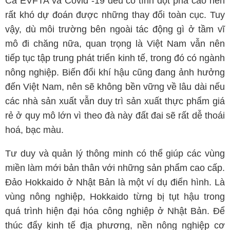
Cả EVFTA và Covid -19 đều có tính đột phá cao nên
rất khó dự đoán được những thay đổi toàn cục. Tuy
vậy, dù môi trường bên ngoài tác động gì ở tầm vĩ
mô đi chăng nữa, quan trọng là Việt Nam vẫn nên
tiếp tục tập trung phát triển kinh tế, trong đó có ngành
nông nghiệp. Biến đổi khí hậu cũng đang ảnh hưởng
đến Việt Nam, nên sẽ không bền vững về lâu dài nếu
các nhà sản xuất vẫn duy trì sản xuất thực phẩm giá
rẻ ở quy mô lớn vì theo đà này đất đai sẽ rất dễ thoái
hoá, bạc màu.
Tư duy và quản lý thông minh có thể giúp các vùng
miền làm mới bản thân với những sản phẩm cao cấp.
Đảo Hokkaido ở Nhật Bản là một ví dụ điển hình. Là
vùng nông nghiệp, Hokkaido từng bị tụt hậu trong
quá trình hiện đại hóa công nghiệp ở Nhật Bản. Để
thúc đẩy kinh tế địa phương, nền nông nghiệp cơ