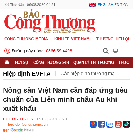
Thứ Năm, 06/08/2026 04:21
ENGLISH EDITION
CÔNG THƯƠNG MEDIA
KINH TẾ VIỆT NAM
THƯƠNG HIỆU QUỐ
Đường dây nóng:
0866.59.4498
THỜI SỰ
CÔNG THƯƠNG 24H
QUẢN LÝ THỊ TRƯỜNG
THƯƠNG
Hiệp định EVFTA
Các hiệp định thương mại
Hiệp định CPTPP
Hiệp định EVFTA
Nông sản Việt Nam cần đáp ứng tiêu
chuẩn của Liên minh châu Âu khi
Hiệp định UKVFTA
Thông tin thương vụ
Quốc tế
xuất khẩu
HIỆP ĐỊNH EVFTA
15:13
|
28/07/2020
Theo dõi Congthuong.vn
trên