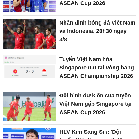
ASEAN Cup 2026
Nhận định bóng đá Việt Nam
và Indonesia, 20h30 ngày
3/8
Tuyển Việt Nam hòa
Singapore 0-0 tại vòng bảng
ASEAN Championship 2026
Đội hình dự kiến của tuyển
Việt Nam gặp Singapore tại
ASEAN Cup 2026
HLV Kim Sang Sik: 'Đội