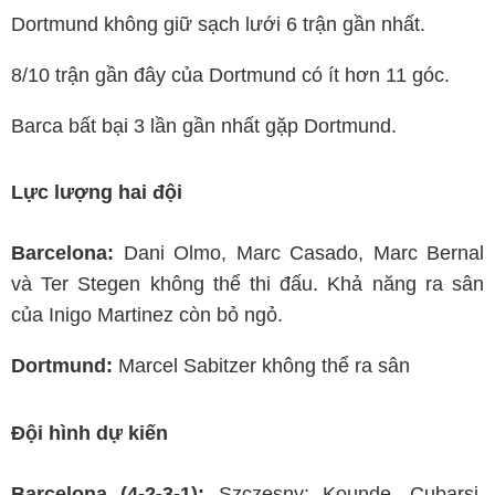
Dortmund không giữ sạch lưới 6 trận gần nhất.
8/10 trận gần đây của Dortmund có ít hơn 11 góc.
Barca bất bại 3 lần gần nhất gặp Dortmund.
Lực lượng hai đội
Barcelona:
Dani Olmo, Marc Casado, Marc Bernal
và Ter Stegen không thể thi đấu. Khả năng ra sân
của Inigo Martinez còn bỏ ngỏ.
Dortmund:
Marcel Sabitzer không thể ra sân
Đội hình dự kiến
Barcelona (4-2-3-1):
Szczesny; Kounde, Cubarsi,