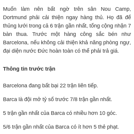
Muốn làm nên bất ngờ trên sân Nou Camp,
Dortmund phải cải thiện ngay hàng thủ. Họ đã để
thủng lưới trong cả 6 trận gần nhất, tổng cộng nhận 7
bàn thua. Trước một hàng công sắc bén như
Barcelona, nếu không cải thiện khả năng phòng ngự,
đại diện nước Đức hoàn toàn có thể phải trả giá.
Thông tin trước trận
Barcelona đang bất bại 22 trận liên tiếp.
Barca là đội mở tỷ số trước 7/8 trận gần nhất.
5 trận gần nhất của Barca có nhiều hơn 10 góc.
5/6 trận gần nhất của Barca có ít hơn 5 thẻ phạt.