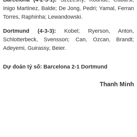
Inigo Martinez, Balde; De Jong, Pedri; Yamal, Ferran
Torres, Raphinha; Lewandowski.
Dortmund (4-3-3):
Kobel; Ryerson, Anton,
Schlotterbeck, Svensson; Can, Ozcan, Brandt;
Adeyemi, Guirassy, Beier.
Dự đoán tỷ số: Barcelona 2-1 Dortmund
Thanh Minh