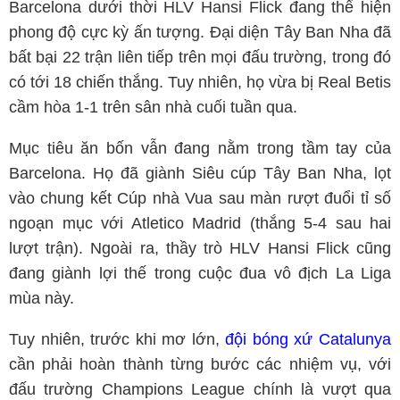
Barcelona dưới thời HLV Hansi Flick đang thể hiện
phong độ cực kỳ ấn tượng. Đại diện Tây Ban Nha đã
bất bại 22 trận liên tiếp trên mọi đấu trường, trong đó
có tới 18 chiến thắng. Tuy nhiên, họ vừa bị Real Betis
cầm hòa 1-1 trên sân nhà cuối tuần qua.
Mục tiêu ăn bốn vẫn đang nằm trong tầm tay của
Barcelona. Họ đã giành Siêu cúp Tây Ban Nha, lọt
vào chung kết Cúp nhà Vua sau màn rượt đuổi tỉ số
ngoạn mục với Atletico Madrid (thắng 5-4 sau hai
lượt trận). Ngoài ra, thầy trò HLV Hansi Flick cũng
đang giành lợi thế trong cuộc đua vô địch La Liga
mùa này.
Tuy nhiên, trước khi mơ lớn,
đội bóng xứ Catalunya
cần phải hoàn thành từng bước các nhiệm vụ, với
đấu trường Champions League chính là vượt qua