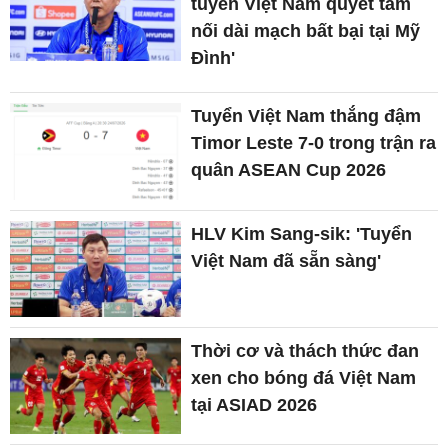
tuyển Việt Nam quyết tâm
nối dài mạch bất bại tại Mỹ
Đình'
Tuyển Việt Nam thắng đậm
Timor Leste 7-0 trong trận ra
quân ASEAN Cup 2026
HLV Kim Sang-sik: 'Tuyển
Việt Nam đã sẵn sàng'
Thời cơ và thách thức đan
xen cho bóng đá Việt Nam
tại ASIAD 2026