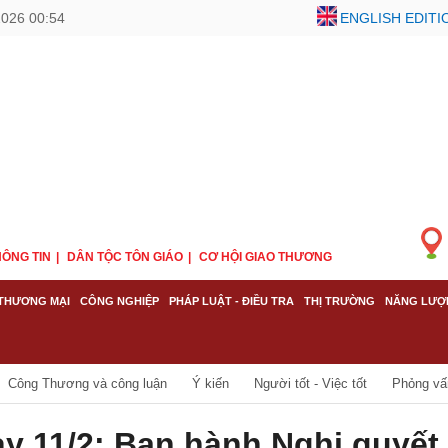
2026 00:54
ENGLISH EDITI
ÔNG TIN
DÂN TỘC TÔN GIÁO
CƠ HỘI GIAO THƯƠNG
THƯƠNG MẠI
CÔNG NGHIỆP
PHÁP LUẬT - ĐIỀU TRA
THỊ TRƯỜNG
NĂNG LƯỢ
Công Thương và công luận
Ý kiến
Người tốt - Việc tốt
Phỏng vấn
y 11/2: Ban hành Nghị quyết