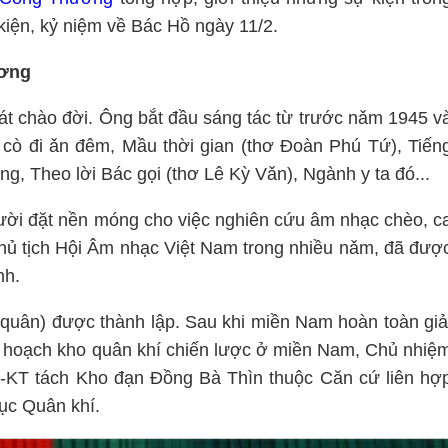
iện, kỷ niệm về Bác Hồ ngày 11/2.
ương
t chào đời. Ông bắt đầu sáng tác từ trước nǎm 1945 v
n cò đi ǎn đêm, Mầu thời gian (thơ Đoàn Phú Tứ), Tiến
g, Theo lời Bác gọi (thơ Lê Kỳ Vǎn), Ngành y ta đó...
ời đặt nền móng cho việc nghiên cứu âm nhạc chèo, c
Chủ tịch Hội Âm nhạc Việt Nam trong nhiều nǎm, đã đượ
nh.
quân) được thành lập. Sau khi miền Nam hoàn toàn giả
y hoạch kho quân khí chiến lược ở miền Nam, Chủ nhiệ
Đ-KT tách Kho đạn Đồng Bà Thìn thuộc Căn cứ liên hợ
ục Quân khí.