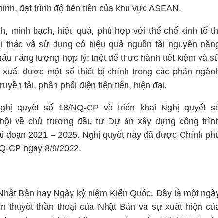
nh, đạt trình độ tiên tiến của khu vực ASEAN.
, minh bạch, hiệu quả, phù hợp với thể chế kinh tế th
i thác và sử dụng có hiệu quả nguồn tài nguyên năn
ẩu năng lượng hợp lý; triệt để thực hành tiết kiệm và s
xuất được một số thiết bị chính trong các phân ngàn
yền tải, phân phối điện tiên tiến, hiện đại.
ị quyết số 18/NQ-CP về triển khai Nghị quyết s
hội về chủ trương đầu tư Dự án xây dựng công trìn
i đoạn 2021 – 2025. Nghị quyết này đã được Chính ph
NQ-CP ngày 8/9/2022.
hật Bản hay Ngày kỷ niệm Kiến Quốc. Đây là một ngà
ền thuyết thần thoại của Nhật Bản và sự xuất hiện củ