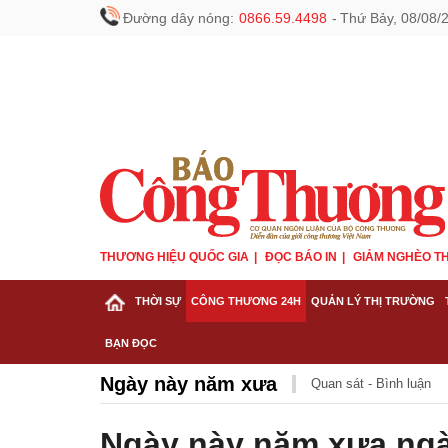
Đường dây nóng:
0866.59.4498
-
Thứ Bảy, 08/08/
THƯƠNG HIỆU QUỐC GIA
ĐỌC BÁO IN
GIẢM NGHÈO TH
THỜI SỰ
CÔNG THƯƠNG 24H
QUẢN LÝ THỊ TRƯỜNG
BẠN ĐỌC
Ngày này năm xưa
Quan sát - Bình luận
Ngày này năm xưa ngà