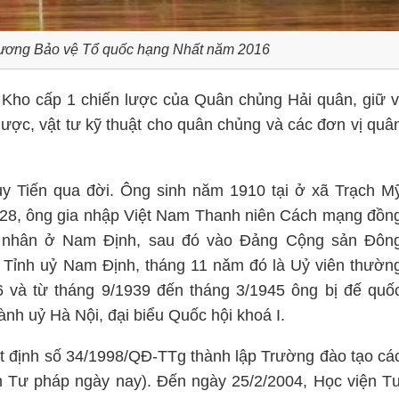
ương Bảo vệ Tổ quốc hạng Nhất năm 2016
ho cấp 1 chiến lược của Quân chủng Hải quân, giữ v
dược, vật tư kỹ thuật cho quân chủng và các đơn vị quâ
 Tiến qua đời. Ông sinh năm 1910 tại ở xã Trạch M
928, ông gia nhập Việt Nam Thanh niên Cách mạng đồn
ng nhân ở Nam Định, sau đó vào Đảng Cộng sản Đôn
 Tỉnh uỷ Nam Định, tháng 11 nǎm đó là Uỷ viên thườn
và từ tháng 9/1939 đến tháng 3/1945 ông bị đế quố
nh uỷ Hà Nội, đại biểu Quốc hội khoá I.
 định số 34/1998/QĐ-TTg thành lập Trường đào tạo cá
n Tư pháp ngày nay). Đến ngày 25/2/2004, Học viện T