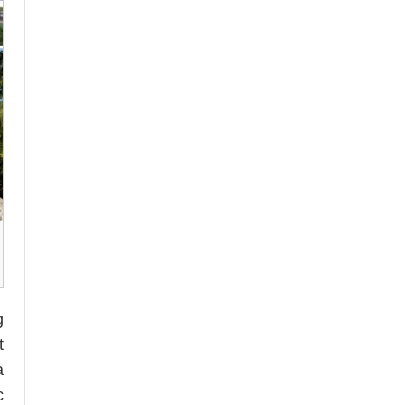
g
t
a
c