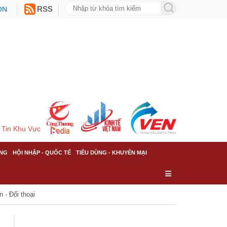
ON
RSS
Tin Khu Vực
NG
HỘI NHẬP - QUỐC TẾ
TIÊU DÙNG - KHUYẾN MẠI
 - Đối thoại