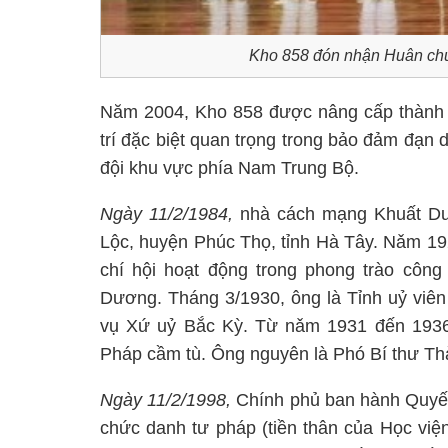
Kho 858 đón nhận Huân ch
Năm 2004, Kho 858 được nâng cấp thành K
trí đặc biệt quan trọng trong bảo đảm đạn 
đội khu vực phía Nam Trung Bộ.
Ngày 11/2/1984,
nhà cách mạng Khuất Duy
Lộc, huyện Phúc Thọ, tỉnh Hà Tây. Nǎm 1
chí hội hoạt động trong phong trào cô
Dương. Tháng 3/1930, ông là Tỉnh uỷ viên
vụ Xứ uỷ Bắc Kỳ. Từ nǎm 1931 đến 1936 
Pháp cầm tù. Ông nguyên là Phó Bí thư Thà
Ngày 11/2/1998,
Chính phủ ban hành Quyết
chức danh tư pháp (tiền thân của Học việ