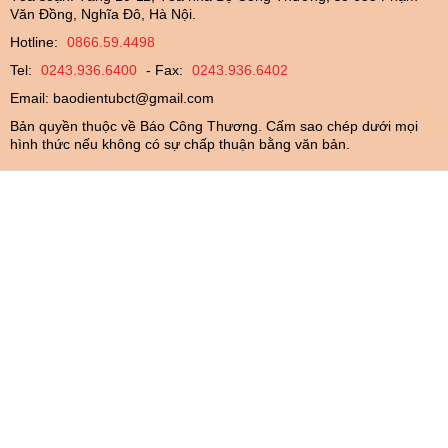
Văn Đồng, Nghĩa Đô, Hà Nội.
Hotline:
0866.59.4498
Tel:
0243.936.6400
- Fax:
0243.936.6402
Email:
baodientubct@gmail.com
Bản quyền thuộc về Báo Công Thương. Cấm sao chép dưới mọi
hình thức nếu không có sự chấp thuận bằng văn bản.