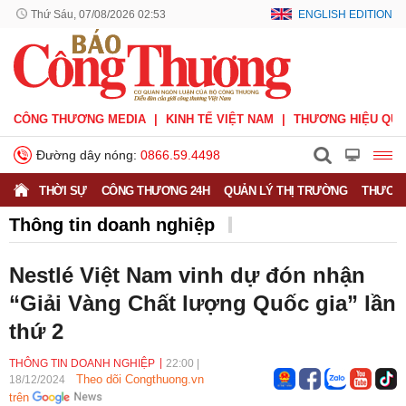
Thứ Sáu, 07/08/2026 02:53
ENGLISH EDITION
CÔNG THƯƠNG MEDIA
KINH TẾ VIỆT NAM
THƯƠNG HIỆU QUỐ
Đường dây nóng:
0866.59.4498
THỜI SỰ
CÔNG THƯƠNG 24H
QUẢN LÝ THỊ TRƯỜNG
THƯƠNG
Thông tin doanh nghiệp
Doanh nghiệp vì Người tiêu dùng
Doanh nhân
Nestlé Việt Nam vinh dự đón nhận
Thông tin doanh nghiệp
“Giải Vàng Chất lượng Quốc gia” lần
thứ 2
THÔNG TIN DOANH NGHIỆP
22:00
|
Theo dõi Congthuong.vn
18/12/2024
trên