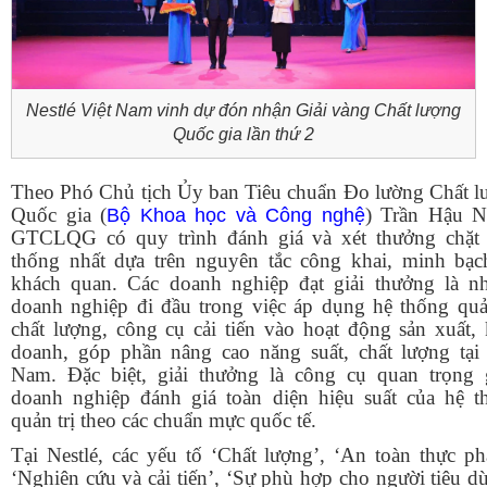
Nestlé Việt Nam vinh dự đón nhận Giải vàng Chất lượng
Quốc gia lần thứ 2
Theo P
hó Chủ tịch Ủy ban Tiêu chuẩn
Đ
o lường
C
hất 
Q
uốc gia (
) Trần Hậu N
Bộ Khoa học và Công nghệ
GTCLQG
có quy trình đánh giá và xét thưởng chặt 
thống nhất dựa trên nguyên tắc công khai, minh bạc
khách quan. Các doanh nghiệp đạt giải thưởng là n
doanh nghiệp đi đầu trong việc áp dụng hệ thống quả
chất lượng, công cụ cải tiến vào hoạt động sản xuất, 
doanh, góp phần nâng cao năng suất, chất lượng tại 
Nam. Đặc biệt, giải thưởng là công cụ quan trọng 
doanh nghiệp đánh giá toàn diện hiệu suất của hệ t
quản trị theo các chuẩn mực quốc tế.
Tại Nestlé, các yếu tố ‘Chất lượng’, ‘An toàn thực ph
‘Nghiên cứu và cải tiến’, ‘Sự phù hợp cho người tiêu d