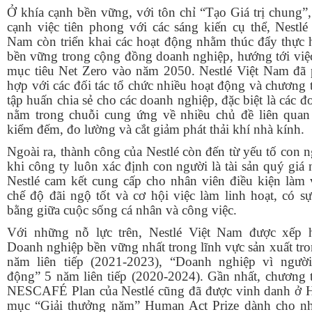
Ở khía cạnh bền vững, với tôn chỉ “Tạo Giá trị chung”
cạnh việc tiên phong với các sáng kiến cụ thể, Nestlé
Nam còn triển khai các hoạt động nhằm thúc đẩy thực 
bền vững trong cộng đồng doanh nghiệp, hướng tới việc
mục tiêu Net Zero vào năm 2050. Nestlé Việt Nam đã 
hợp với các đối tác tổ chức nhiều hoạt động và chương 
tập huấn chia sẻ cho các doanh nghiệp, đặc biệt là các đ
nằm trong chuỗi cung ứng về nhiều chủ đề liên quan
kiểm đếm, đo lường và cắt giảm phát thải khí nhà kính.
Ngoài ra, thành công của Nestlé còn đến từ yếu tố con 
khi công ty luôn xác định con người là tài sản quý giá 
Nestlé cam kết cung cấp cho nhân viên điều kiện làm v
chế độ đãi ngộ tốt và cơ hội việc làm linh hoạt, có s
bằng giữa cuộc sống cá nhân và công việc.
Với những nỗ lực trên, Nestlé Việt Nam được xếp 
Doanh nghiệp bền vững nhất trong lĩnh vực sản xuất tr
năm liên tiếp (2021-2023), “Doanh nghiệp vì người
động” 5 năm liên tiếp (2020-2024). Gần nhất,
chương t
NESCAFÉ Plan của Nestlé cũng đã được vinh danh ở 
mục “Giải thưởng năm” Human Act Prize dành cho n