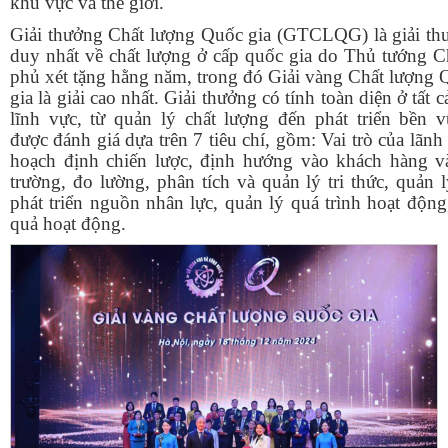
khu vực và thế giới.
G
iải thưởng Chất lượng
Q
uốc gia
(GTCLQG) là g
iải t
duy nhất về chất lượng ở cấp quốc gia do Thủ tướng C
phủ xét tặng hằng năm
, trong đó Giải vàng Chất lượng
gia là giải cao nhất. Giải thưởng có tính toàn diện ở tất c
lĩnh vực, từ quản lý chất lượng đến phát triển bền v
được đánh giá dựa trên 7 tiêu chí, gồm: Vai trò của lãnh
hoạch định chiến lược, định hướng vào khách hàng và
trường, đo lường, phân tích và quản lý tri thức, quản 
phát triển nguồn nhân lực, quản lý quá trình hoạt động
quả hoạt động.