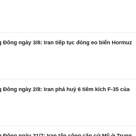
 Đông ngày 3/8: Iran tiếp tục đóng eo biển Hormuz
 Đông ngày 2/8: Iran phá huỷ 6 tiêm kích F-35 của
 Đông ngày 31/7: Iran tấn công căn cứ Mỹ ở Trung