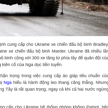
ịnh cung cấp cho Ukraine xe chiến đấu bộ binh Bradley
ne xe chiến đấu bộ binh Marder. Ukraine đã nhiều lầ
ộ binh cộng với 300 xe tăng từ phía tây để quân đội củ
g kiên cố của Nga dọc tiền tuyến.
hận trọng trong việc cung cấp áo giáp tiêu chuẩn củ
bị
Nga
hiểu là hành động leo thang căng thẳng. Nhưn
g Tây là rất quan trọng, ngay cả khi cả hai nước ngừn
ng cấp cho Ukraine hệ thống phòng không Patriot, bê