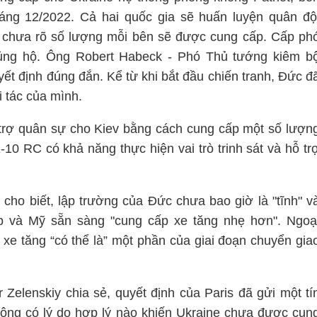
ng 12/2022. Cả hai quốc gia sẽ huấn luyện quân độ
ù chưa rõ số lượng mỗi bên sẽ được cung cấp. Cấp ph
 ủng hộ. Ông Robert Habeck - Phó Thủ tướng kiêm b
yết định đúng đắn. Kể từ khi bắt đầu chiến tranh, Đức đ
i tác của mình.
 trợ quân sự cho Kiev bằng cách cung cấp một số lượn
0 RC có khả năng thực hiện vai trò trinh sát và hỗ tr
cho biết, lập trường của Đức chưa bao giờ là "tĩnh" v
p và Mỹ sẵn sàng "cung cấp xe tăng nhẹ hơn". Ngoạ
 xe tăng “có thể là” một phần của giai đoạn chuyển gia
Zelenskiy chia sẻ, quyết định của Paris đã gửi một tí
 Không có lý do hợp lý nào khiến Ukraine chưa được cun