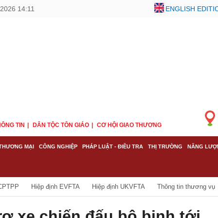
/2026 14:11
ENGLISH EDITI
ÔNG TIN
DÂN TỘC TÔN GIÁO
CƠ HỘI GIAO THƯƠNG
THƯƠNG MẠI
CÔNG NGHIỆP
PHÁP LUẬT - ĐIỀU TRA
THỊ TRƯỜNG
NĂNG LƯỢ
 CPTPP
Hiệp định EVFTA
Hiệp định UKVFTA
Thông tin thương vụ
trợ xe chiến đấu bộ binh tới