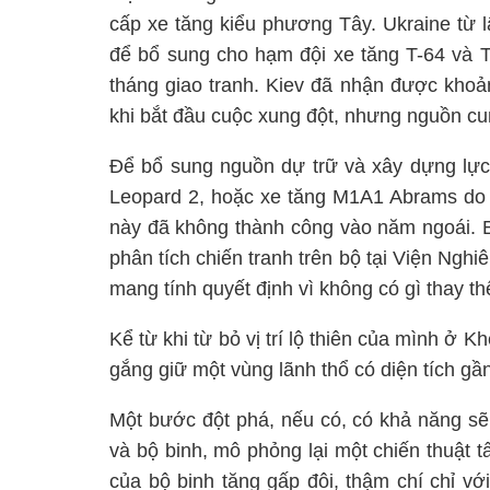
cấp xe tăng kiểu phương Tây. Ukraine từ 
để bổ sung cho hạm đội xe tăng T-64 và T
tháng giao tranh. Kiev đã nhận được khoả
khi bắt đầu cuộc xung đột, nhưng nguồn cu
Để bổ sung nguồn dự trữ và xây dựng lực
Leopard 2, hoặc xe tăng M1A1 Abrams do 
này đã không thành công vào năm ngoái. B
phân tích chiến tranh trên bộ tại Viện Nghi
mang tính quyết định vì không có gì thay t
Kể từ khi từ bỏ vị trí lộ thiên của mình ở 
gắng giữ một vùng lãnh thổ có diện tích g
Một bước đột phá, nếu có, có khả năng sẽ
và bộ binh, mô phỏng lại một chiến thuật t
của bộ binh tăng gấp đôi, thậm chí chỉ v