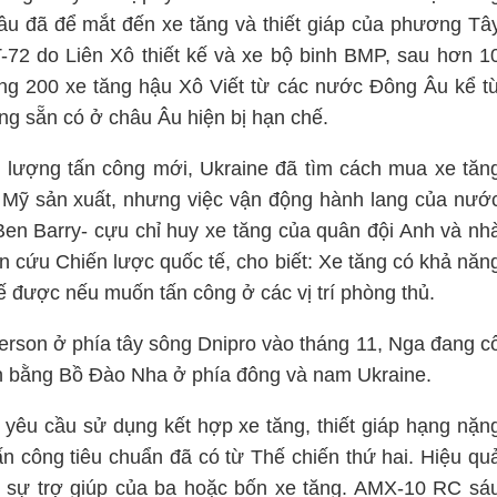
lâu đã để mắt đến xe tăng và thiết giáp của phương Tâ
-72 do Liên Xô thiết kế và xe bộ binh BMP, sau hơn 1
ng 200 xe tăng hậu Xô Viết từ các nước Đông Âu kể t
ng sẵn có ở châu Âu hiện bị hạn chế.
 lượng tấn công mới, Ukraine đã tìm cách mua xe tăn
Mỹ sản xuất, nhưng việc vận động hành lang của nướ
en Barry- cựu chỉ huy xe tăng của quân đội Anh và nh
ên cứu Chiến lược quốc tế, cho biết: Xe tăng có khả năn
hế được nếu muốn tấn công ở các vị trí phòng thủ.
Kherson ở phía tây sông Dnipro vào tháng 11, Nga đang c
ần bằng Bồ Đào Nha ở phía đông và nam Ukraine.
 yêu cầu sử dụng kết hợp xe tăng, thiết giáp hạng nặn
ấn công tiêu chuẩn đã có từ Thế chiến thứ hai. Hiệu qu
ới sự trợ giúp của ba hoặc bốn xe tăng. AMX-10 RC sá