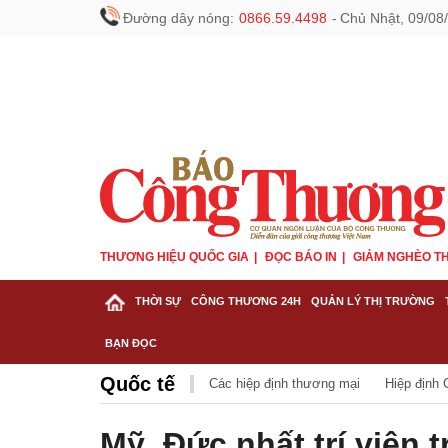
Đường dây nóng:
0866.59.4498
-
Chủ Nhật, 09/08
THƯƠNG HIỆU QUỐC GIA
ĐỌC BÁO IN
GIẢM NGHÈO TH
THỜI SỰ
CÔNG THƯƠNG 24H
QUẢN LÝ THỊ TRƯỜNG
BẠN ĐỌC
Quốc tế
Các hiệp định thương mại
Hiệp định
Mỹ, Đức nhất trí viện 