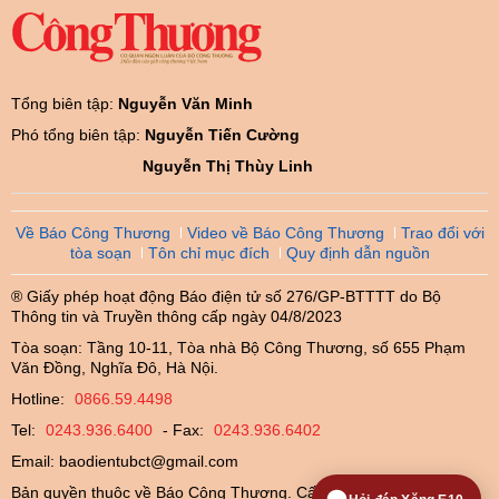
Tổng biên tập:
Nguyễn Văn Minh
Phó tổng biên tập:
Nguyễn Tiến Cường
Nguyễn Thị Thùy Linh
Về Báo Công Thương
Video về Báo Công Thương
Trao đổi với
tòa soạn
Tôn chỉ mục đích
Quy định dẫn nguồn
® Giấy phép hoạt động Báo điện tử số 276/GP-BTTTT do Bộ
Thông tin và Truyền thông cấp ngày 04/8/2023
Tòa soạn: Tầng 10-11, Tòa nhà Bộ Công Thương, số 655 Phạm
Văn Đồng, Nghĩa Đô, Hà Nội.
Hotline:
0866.59.4498
Tel:
0243.936.6400
- Fax:
0243.936.6402
Email:
baodientubct@gmail.com
Bản quyền thuộc về Báo Công Thương. Cấm sao chép dưới mọi