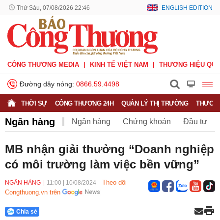
Thứ Sáu, 07/08/2026 22:46
ENGLISH EDITION
CÔNG THƯƠNG MEDIA
KINH TẾ VIỆT NAM
THƯƠNG HIỆU QUỐ
Đường dây nóng:
0866.59.4498
THỜI SỰ
CÔNG THƯƠNG 24H
QUẢN LÝ THỊ TRƯỜNG
THƯƠNG
Ngân hàng
Ngân hàng
Chứng khoán
Đầu tư
Bảo hiểm
BHXH Việt Nam
MB nhận giải thưởng “Doanh nghiệp
có môi trường làm việc bền vững”
Theo dõi
NGÂN HÀNG
11:00
|
10/08/2024
Congthuong.vn trên
Chia sẻ