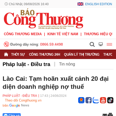
Chủ Nhật, 09/08/2026 16:40
ENGLISH EDITION
CÔNG THƯƠNG MEDIA
KINH TẾ VIỆT NAM
THƯƠNG HIỆU QUỐ
Đường dây nóng:
0866.59.4498
THỜI SỰ
CÔNG THƯƠNG 24H
QUẢN LÝ THỊ TRƯỜNG
THƯƠNG
Pháp luật - Điều tra
Tin nóng
Lào Cai: Tạm hoãn xuất cảnh 20 đại
diện doanh nghiệp nợ thuế
PHÁP LUẬT - ĐIỀU TRA
17:43
|
24/06/2024
Theo dõi Congthuong.vn
trên
Chia sẻ