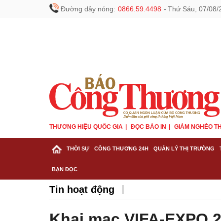
Đường dây nóng:
0866.59.4498
-
Thứ Sáu, 07/08/
THƯƠNG HIỆU QUỐC GIA
ĐỌC BÁO IN
GIẢM NGHÈO TH
THỜI SỰ
CÔNG THƯƠNG 24H
QUẢN LÝ THỊ TRƯỜNG
BẠN ĐỌC
Tin hoạt động
Khai mạc VIFA-EXPO 20