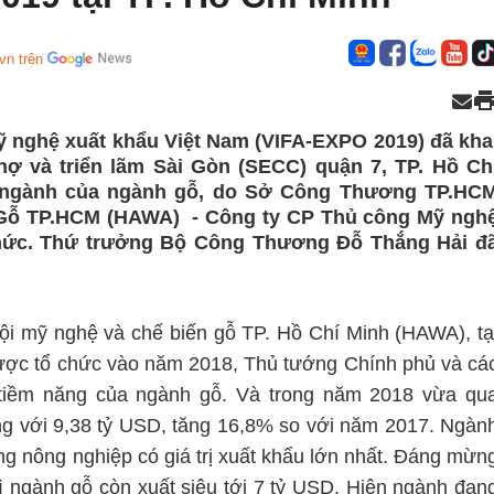
vn trên
ỹ nghệ xuất khẩu Việt Nam (VIFA-EXPO 2019) đã kha
hợ và triển lãm Sài Gòn (SECC) quận 7, TP. Hồ Ch
n ngành của ngành gỗ, do Sở Công Thương TP.HC
 Gỗ TP.HCM (HAWA) - Công ty CP Thủ công Mỹ ngh
chức. Thứ trưởng Bộ Công Thương Đỗ Thắng Hải đ
i mỹ nghệ và chế biến gỗ TP. Hồ Chí Minh (HAWA), tạ
 được tổ chức vào năm 2018, Thủ tướng Chính phủ và cá
 tiềm năng của ngành gỗ. Và trong năm 2018 vừa qu
ng với 9,38 tỷ USD, tăng 16,8% so với năm 2017. Ngàn
ng nông nghiệp có giá trị xuất khẩu lớn nhất. Đáng mừn
thì ngành gỗ còn xuất siêu tới 7 tỷ USD. Hiện ngành đan