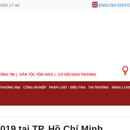
2026 17:44
ENGLISH EDITI
ÔNG TIN
DÂN TỘC TÔN GIÁO
CƠ HỘI GIAO THƯƠNG
THƯƠNG MẠI
CÔNG NGHIỆP
PHÁP LUẬT - ĐIỀU TRA
THỊ TRƯỜNG
NĂNG LƯỢ
19 tại TP. Hồ Chí Minh