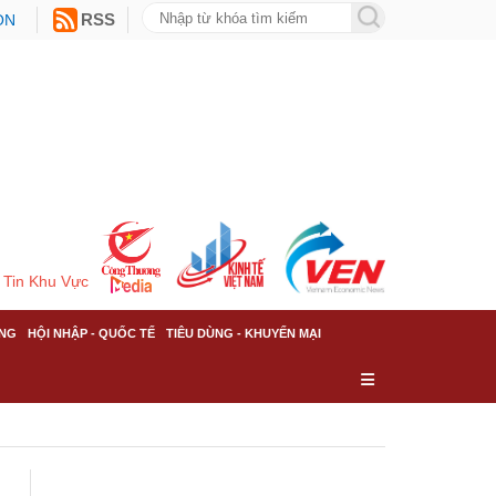
ON
RSS
Tin Khu Vực
NG
HỘI NHẬP - QUỐC TẾ
TIÊU DÙNG - KHUYẾN MẠI