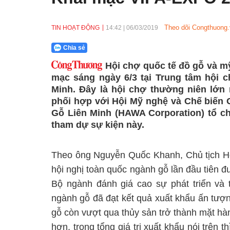
Theo dõi Congthuong.
TIN HOẠT ĐỘNG
14:42
|
06/03/2019
Chia sẻ
Hội chợ quốc tế đồ gỗ và m
mạc sáng ngày 6/3 tại Trung tâm hội c
Minh. Đây là hội chợ thường niên lớ
phối hợp với Hội Mỹ nghệ và Chế biến
Gỗ Liên Minh (HAWA Corporation) tổ 
tham dự sự kiện này.
Theo ông Nguyễn Quốc Khanh, Chủ tịch Hộ
hội nghị toàn quốc ngành gỗ lần đầu tiên
Bộ ngành đánh giá cao sự phát triển và
ngành gỗ đã đạt kết quả xuất khẩu ấn tượ
gỗ còn vượt qua thủy sản trở thành mặt hà
hơn, trong tổng giá trị xuất khẩu nói trên 