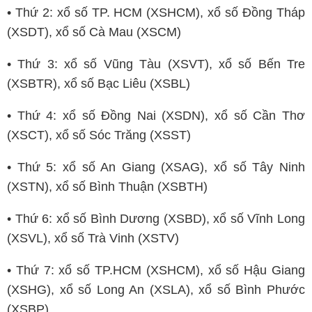
• Thứ 2: xổ số TP. HCM (XSHCM), xổ số Đồng Tháp
(XSDT), xổ số Cà Mau (XSCM)
• Thứ 3: xổ số Vũng Tàu (XSVT), xổ số Bến Tre
(XSBTR), xổ số Bạc Liêu (XSBL)
• Thứ 4: xổ số Đồng Nai (XSDN), xổ số Cần Thơ
(XSCT), xổ số Sóc Trăng (XSST)
• Thứ 5: xổ số An Giang (XSAG), xổ số Tây Ninh
(XSTN), xổ số Bình Thuận (XSBTH)
• Thứ 6: xổ số Bình Dương (XSBD), xổ số Vĩnh Long
(XSVL), xổ số Trà Vinh (XSTV)
• Thứ 7: xổ số TP.HCM (XSHCM), xổ số Hậu Giang
(XSHG), xổ số Long An (XSLA), xổ số Bình Phước
(XSBP)