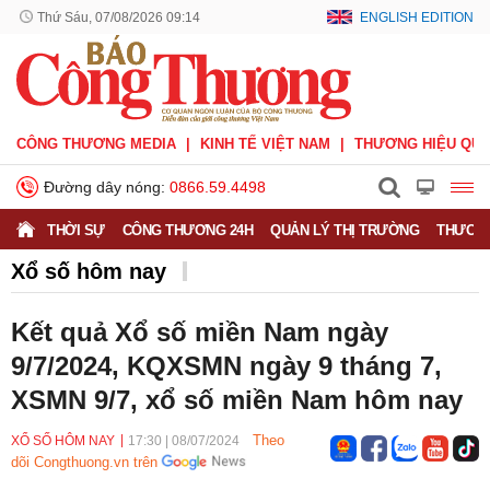
Thứ Sáu, 07/08/2026 09:14
ENGLISH EDITION
CÔNG THƯƠNG MEDIA
KINH TẾ VIỆT NAM
THƯƠNG HIỆU QUỐ
Đường dây nóng:
0866.59.4498
THỜI SỰ
CÔNG THƯƠNG 24H
QUẢN LÝ THỊ TRƯỜNG
THƯƠNG
Xổ số hôm nay
Kết quả Xổ số miền Nam ngày
9/7/2024, KQXSMN ngày 9 tháng 7,
XSMN 9/7, xổ số miền Nam hôm nay
Theo
XỔ SỐ HÔM NAY
17:30
|
08/07/2024
dõi Congthuong.vn trên