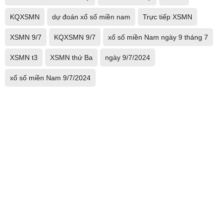
KQXSMN
dự đoán xổ số miền nam
Trực tiếp XSMN
XSMN 9/7
KQXSMN 9/7
xổ số miền Nam ngày 9 tháng 7
XSMN t3
XSMN thứ Ba
ngày 9/7/2024
xổ số miền Nam 9/7/2024