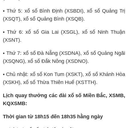
• Thứ 5: xổ số Bình Định (XSBDI), xổ số Quảng Trị
(XSQT), xổ số Quảng Bình (XSQB).
• Thứ 6: xổ số Gia Lai (XSGL), xổ số Ninh Thuận
(XSNT).
• Thứ 7: xổ số Đà Nẵng (XSDNA), xổ số Quảng Ngãi
(XSQNG), xổ số Đắk Nông (XSDNO).
• Chủ nhật: xổ số Kon Tum (XSKT), xổ số Khánh Hòa
(XSKH), xổ số Thừa Thiên Huế (XSTTH).
Lịch quay thưởng các đài xổ số Miền Bắc, XSMB,
KQXSMB:
Thời gian từ 18h15 đến 18h35 hằng ngày