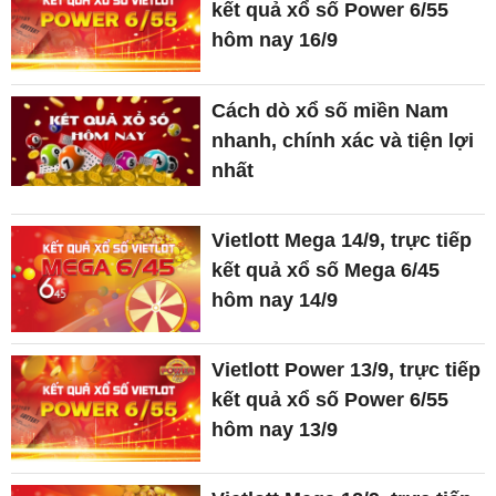
kết quả xổ số Power 6/55
hôm nay 16/9
Cách dò xổ số miền Nam
nhanh, chính xác và tiện lợi
nhất
Vietlott Mega 14/9, trực tiếp
kết quả xổ số Mega 6/45
hôm nay 14/9
Vietlott Power 13/9, trực tiếp
kết quả xổ số Power 6/55
hôm nay 13/9