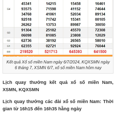
Kết quả Xổ số miền Nam ngày 6/7/2024, KQXSMN ngày
6 tháng 7, XSMN 6/7, xổ số miền Nam hôm nay
Lịch quay thưởng kết quả xổ số miền Nam,
XSMN, KQXSMN
Lịch quay thưởng các đài xổ số miền Nam: Thời
gian từ 16h15 đến 16h35 hằng ngày