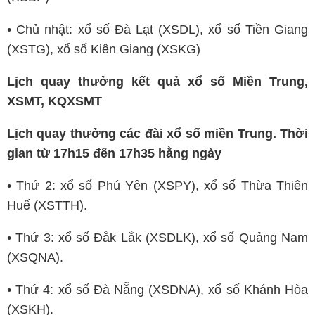
• Chủ nhật: xổ số Đà Lạt (XSDL), xổ số Tiền Giang
(XSTG), xổ số Kiên Giang (XSKG)
Lịch quay thưởng kết quả xổ số Miền Trung,
XSMT, KQXSMT
Lịch quay thưởng các đài xổ số miền Trung. Thời
gian từ 17h15 đến 17h35 hằng ngày
• Thứ 2: xổ số Phú Yên (XSPY), xổ số Thừa Thiên
Huế (XSTTH).
• Thứ 3: xổ số Đắk Lắk (XSDLK), xổ số Quảng Nam
(XSQNA).
• Thứ 4: xổ số Đà Nẵng (XSDNA), xổ số Khánh Hòa
(XSKH).