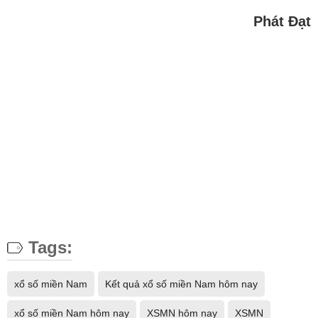
Phát Đạt
Tags:
xổ số miền Nam
Kết quả xổ số miền Nam hôm nay
xổ số miền Nam hôm nay
XSMN hôm nay
XSMN